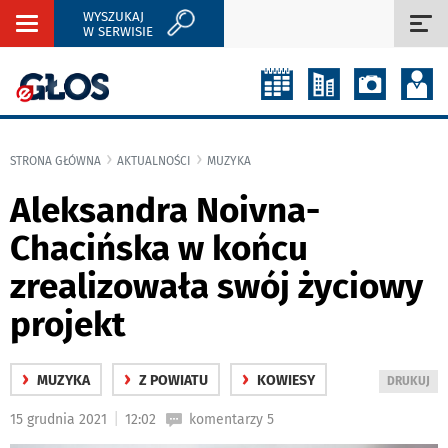
WYSZUKAJ
Rozwiń
Roz
W SERWISIE
nawigację
naw
STRONA GŁÓWNA
AKTUALNOŚCI
MUZYKA
Aleksandra Noivna-
Chacińska w końcu
zrealizowała swój życiowy
projekt
›
›
›
MUZYKA
Z POWIATU
KOWIESY
WYDRUKUJ
DRUKUJ
PODSTRON
|
15 grudnia 2021
12:02
komentarzy 5
DO