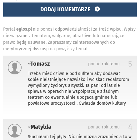
DODAJ KOMENTARZE
Portal
eglos.pl
nie ponosi odpowiedzialności za treść wpisu. Wpisy
niezwiązane z tematem, wulgarne, obraźliwe lub naruszające
prawo będą usuwane. Zapraszamy zainteresowanych do
merytorycznej dyskusji na powyższy temat.
5
~Tomasz
ponad rok temu
Trzeba mieć dziwnie pod sufitem aby dodawać
sobie nieistniejące nazwisko i wciskać redaktorom
wymyślony życiorys artystki. Ta pani od lat nie
śpiewa w operach nie współpracuje z żadnym
teatrem co ewentualnie ubogaca gminne lub
powiatowe uroczystości . Gwiazda domów kultury
4
~Matylda
ponad rok temu
Słuchałam tej płyty .Nic nie można zrozumieć a to w