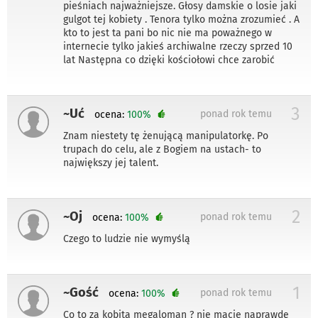
pieśniach najważniejsze. Głosy damskie o losie jaki
gulgot tej kobiety . Tenora tylko można zrozumieć . A
kto to jest ta pani bo nic nie ma poważnego w
internecie tylko jakieś archiwalne rzeczy sprzed 10
lat Następna co dzięki kościołowi chce zarobić
3
~Uć
ponad rok temu
ocena:
100%
Znam niestety tę żenującą manipulatorkę. Po
trupach do celu, ale z Bogiem na ustach- to
największy jej talent.
2
~Oj
ponad rok temu
ocena:
100%
Czego to ludzie nie wymyślą
1
~Gość
ponad rok temu
ocena:
100%
Co to za kobita megaloman ? nie macie naprawdę