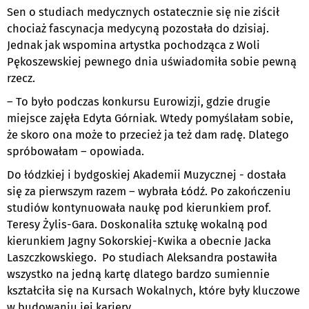
Sen o studiach medycznych ostatecznie się nie ziścił
chociaż fascynacja medycyną pozostała do dzisiaj.
Jednak jak wspomina artystka pochodząca z Woli
Pękoszewskiej pewnego dnia uświadomiła sobie pewną
rzecz.
– To było podczas konkursu Eurowizji, gdzie drugie
miejsce zajęła Edyta Górniak. Wtedy pomyślałam sobie,
że skoro ona może to przecież ja też dam radę. Dlatego
spróbowałam – opowiada.
Do łódzkiej i bydgoskiej Akademii Muzycznej - dostała
się za pierwszym razem – wybrała Łódź. Po zakończeniu
studiów kontynuowała naukę pod kierunkiem prof.
Teresy Żylis-Gara. Doskonaliła sztukę wokalną pod
kierunkiem Jagny Sokorskiej-Kwika a obecnie Jacka
Laszczkowskiego. Po studiach Aleksandra postawiła
wszystko na jedną kartę dlatego bardzo sumiennie
kształciła się na Kursach Wokalnych, które były kluczowe
w budowaniu jej kariery.