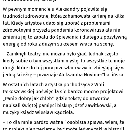
W pewnym momencie u Aleksandry pojawiła się
trudności zdrowotne, która zahamowała karierę na kilka
lat. Kiedy artystce udało się uporać z problemami
zdrowotnymi przyszła pandemia koronawirusa ale nie
zmienia jej to zapału do śpiewania i dlatego z pozytywną
energią od roku z dużym sukcesem wraca na scenę.
– Zamknęli teatry, nie można było grać. Jednak często,
kiedy sobie o tym wszystkim myślę, to wszystkie te moje
drogi, które do tej pory przeszłam w życiu zbiegają się w
jedną ścieżkę – przyznaje Aleksandra Novina-Chacińska.
W ostatnich latach artystka pochodząca z Woli
Pękoszewskiej poświęciła się bardzo mocno projektowi
„Panie dobry jak chleb”, gdzie teksty do utworów
napisali świętej pamięci biskup Józef Zawitkowski, a
muzykę ksiądz Wiesław Kądziela.
– To dla mnie bardzo ważna i osobista sprawa. Wiem, że
to projekt nieprzeciętny, być może jedyny taki w historii