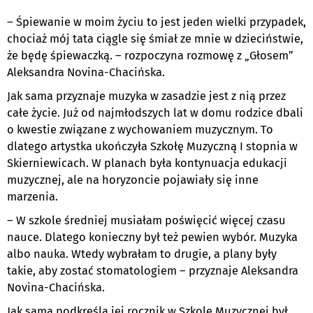
– Śpiewanie w moim życiu to jest jeden wielki przypadek,
chociaż mój tata ciągle się śmiał ze mnie w dzieciństwie,
że będę śpiewaczką. – rozpoczyna rozmowę z „Głosem”
Aleksandra Novina-Chacińska.
Jak sama przyznaje muzyka w zasadzie jest z nią przez
całe życie. Już od najmłodszych lat w domu rodzice dbali
o kwestie związane z wychowaniem muzycznym. To
dlatego artystka ukończyła Szkołę Muzyczną I stopnia w
Skierniewicach. W planach była kontynuacja edukacji
muzycznej, ale na horyzoncie pojawiały się inne
marzenia.
– W szkole średniej musiałam poświęcić więcej czasu
nauce. Dlatego konieczny był też pewien wybór. Muzyka
albo nauka. Wtedy wybrałam to drugie, a plany były
takie, aby zostać stomatologiem – przyznaje Aleksandra
Novina-Chacińska.
Jak sama podkreśla jej rocznik w Szkole Muzycznej był