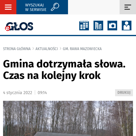
WYSZUKAJ
Rozwiń
Roz
W SERWISIE
nawigację
naw
STRONA GŁÓWNA
AKTUALNOŚCI
GM. RAWA MAZOWIECKA
Gmina dotrzymała słowa.
Czas na kolejny krok
|
4 stycznia 2022
09:14
WYDRUKUJ
DRUKUJ
PODSTRON
DO