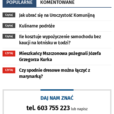
POPULARNE
KOMENTOWANE
Jak ubrać się na Uroczystość Komunijną
Czytaj
Kulinarne podróże
Czytaj
Ile kosztuje wypożyczenie samochodu bez
Czytaj
kaucji na lotnisku w Łodzi?
Mieszkańcy Mszczonowa pożegnali Józefa
CZYTAJ
Grzegorza Kurka
Czy spodnie dresowe można łączyć z
CZYTAJ
marynarką?
DAJ NAM ZNAĆ
tel. 603 755 223
lub napisz