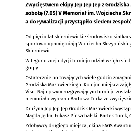
Zwycięstwem ekipy Jep Jep Jep z Grodziska
sobotę (7.05) V Memoriał im. Wojciecha Skr
a do rywalizacji przystąpiło siedem zespoł
Od pięciu lat skierniewickie środowisko siatkar
sportowo upamiętniają Wojciecha Skrzypińskieg
Skierniewic.
W tegorocznej edycji turnieju udział wzięło si
grupy.
Ostatecznie po trwających wiele godzin zmagania
Grodziska Mazowieckiego. Kolejne miejsca zajęły
Visu. Najlepszym rozgrywającym turnieju zosta
memoriału wybrano Bartosza Turka ze zwycięskie
Drużyna Jep Jep Jep Grodzisk Mazowiecki wystąpi
Magda Jędra, Łukasz Pieszchalski, Bartek Turek,
Zdobywcy drugiego miejsca, ekipa ŁAGS Awanturn