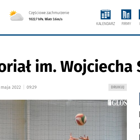
Częściowe zachmurzenie
1022.7 hPa
,
Wiatr 3.6m/s
FIRMY
KALENDARZ
riał im. Wojciecha
|
1 maja 2022
09:29
WYDRUKUJ
DRUKUJ
PODSTRONĘ
DO