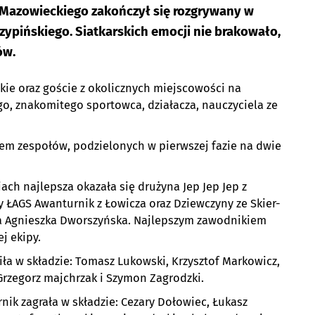
 Mazowieckiego zakończył się rozgrywany w
zypińskiego. Siatkarskich emocji nie brakowało,
ów.
skie oraz goście z okolicznych miejscowości na
o, znakomitego sportowca, działacza, nauczyciela ze
edem zespołów, podzielonych w pierwszej fazie na dwie
ch najlepsza okazała się drużyna Jep Jep Jep z
 ŁAGS Awanturnik z Łowicza oraz Dziewczyny ze Skier-
ła Agnieszka Dworszyńska. Najlepszym zawodnikiem
j ekipy.
ła w składzie: Tomasz Lukowski, Krzysztof Markowicz,
 Grzegorz majchrzak i Szymon Zagrodzki.
ik zagrała w składzie: Cezary Dołowiec, Łukasz