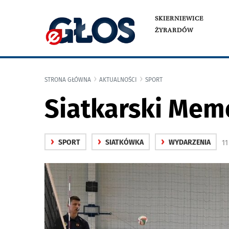
SKIERNIEWICE
ŻYRARDÓW
STRONA GŁÓWNA
AKTUALNOŚCI
SPORT
Siatkarski Memo
›
›
›
SPORT
SIATKÓWKA
WYDARZENIA
1