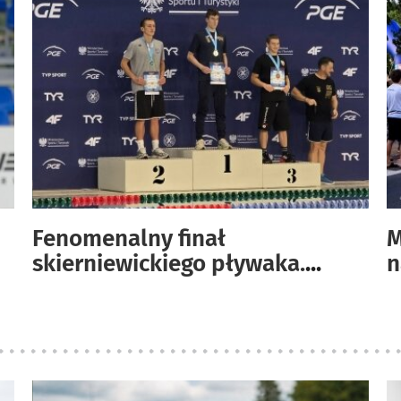
Fenomenalny finał
M
skierniewickiego pływaka.
...
n