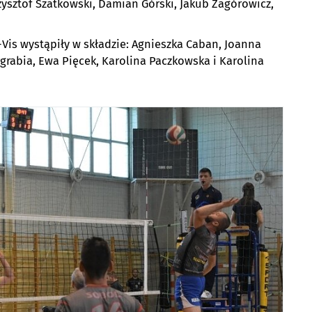
zysztof Szatkowski, Damian Górski, Jakub Zagórowicz,
Vis wystąpiły w składzie: Agnieszka Caban, Joanna
rabia, Ewa Pięcek, Karolina Paczkowska i Karolina