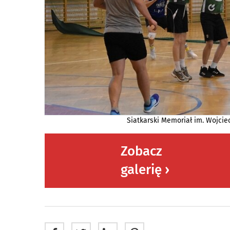
Siatkarski Memoriał im. Wojcie
Zobacz
galerię ›