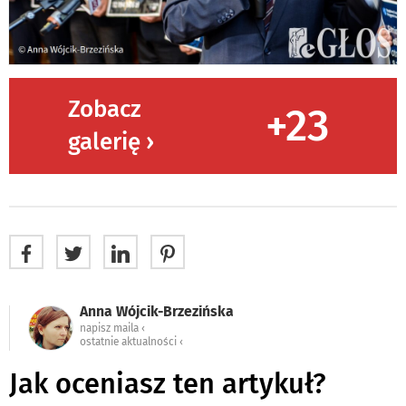
Zobacz
+23
galerię ›
Anna Wójcik-Brzezińska
napisz maila ‹
ostatnie aktualności ‹
Jak oceniasz ten artykuł?