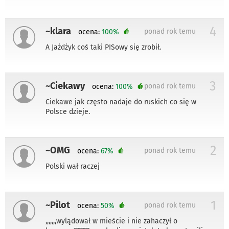
4
~klara
ponad rok temu
ocena:
100%
A Jażdżyk coś taki PISowy się zrobił.
3
~Ciekawy
ponad rok temu
ocena:
100%
Ciekawe jak często nadaje do ruskich co się w
Polsce dzieje.
2
~OMG
ponad rok temu
ocena:
67%
Polski wał raczej
1
~Pilot
ponad rok temu
ocena:
50%
,,,,,,,wylądował w mieście i nie zahaczył o