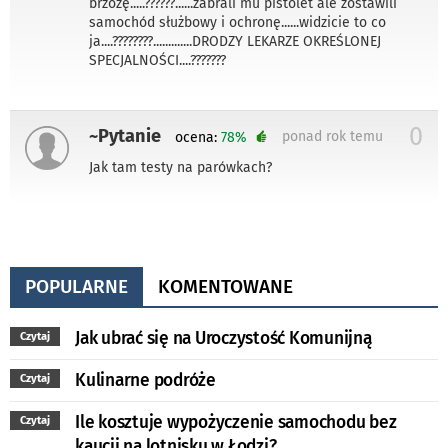
brzozę.....??????......zabrali mu pistolet ale zostawili
samochód służbowy i ochronę......widzicie to co
ja....????????.............DRODZY LEKARZE OKREŚLONEJ
SPECJALNOŚCI....???????
0
~Pytanie
ponad rok temu
ocena:
78%
Jak tam testy na parówkach?
POPULARNE
KOMENTOWANE
Jak ubrać się na Uroczystość Komunijną
Czytaj
Kulinarne podróże
Czytaj
Ile kosztuje wypożyczenie samochodu bez
Czytaj
kaucji na lotnisku w Łodzi?