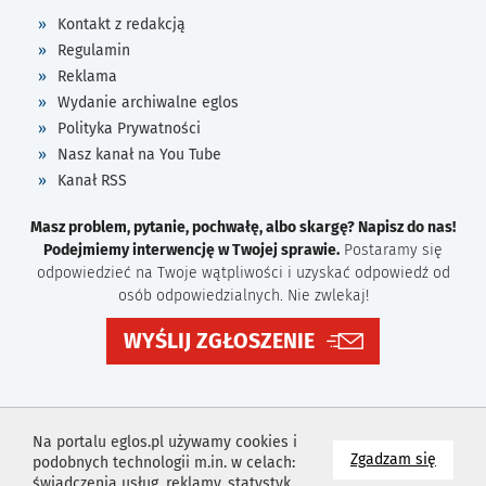
Kontakt z redakcją
Regulamin
Reklama
Wydanie archiwalne eglos
Polityka Prywatności
Nasz kanał na You Tube
Kanał RSS
Masz problem, pytanie, pochwałę, albo skargę? Napisz do nas!
Podejmiemy interwencję w Twojej sprawie.
Postaramy się
odpowiedzieć na Twoje wątpliwości i uzyskać odpowiedź od
osób odpowiedzialnych. Nie zwlekaj!
WYŚLIJ ZGŁOSZENIE
Na portalu eglos.pl używamy cookies i
na wyk
Zgadzam się
podobnych technologii m.in. w celach:
świadczenia usług, reklamy, statystyk.