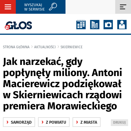
WYSZUKAJ
Rozwiń
Roz
W SERWISIE
nawigację
naw
STRONA GŁÓWNA
AKTUALNOŚCI
SKIERNIEWICE
Jak narzekać, gdy
popłynęły miliony. Antoni
Macierewicz podziękował
w Skierniewicach rządowi
premiera Morawieckiego
›
›
›
SAMORZĄD
Z POWIATU
Z MIASTA
WYDRUKUJ
DRUKUJ
PODSTRON