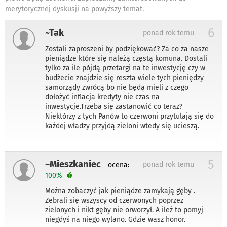
merytorycznej dyskusji na powyższy temat.
6
~Tak
ponad rok temu
Zostali zaproszeni by podziękować? Za co za nasze
pieniądze które się należą częstą komuna. Dostali
tylko za ile pójdą przetargi na te inwestycję czy w
budżecie znajdzie się reszta wiele tych pieniędzy
samorządy zwrócą bo nie będą mieli z czego
dołożyć inflacja kredyty nie czas na
inwestycje.Trzeba się zastanowić co teraz?
Niektórzy z tych Panów to czerwoni przytulają się do
każdej władzy przyjdą zieloni wtedy się ucieszą.
5
~Mieszkaniec
ponad rok temu
ocena:
100%
Można zobaczyć jak pieniądze zamykają gęby .
Zebrali się wszyscy od czerwonych poprzez
zielonych i nikt gęby nie orworzył. A ileż to pomyj
niegdyś na niego wylano. Gdzie wasz honor.