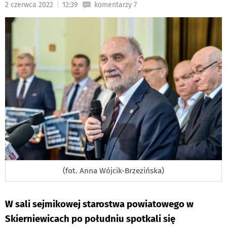
|
2 czerwca 2022
12:39
komentarzy 7
DO
(fot. Anna Wójcik-Brzezińska)
W sali sejmikowej starostwa powiatowego w
Skierniewicach po południu spotkali się