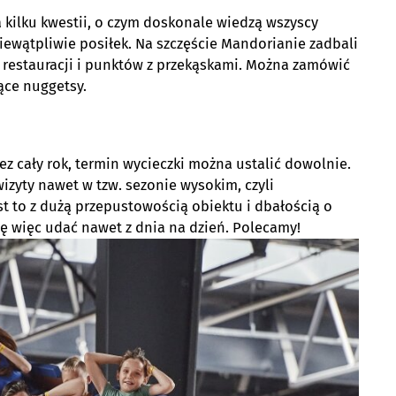
kilku kwestii, o czym doskonale wiedzą wszyscy
iewątpliwie posiłek. Na szczęście Mandorianie zadbali
ka restauracji i punktów z przekąskami. Można zamówić
iące nuggetsy.
z cały rok, termin wycieczki można ustalić dowolnie.
izyty nawet w tzw. sezonie wysokim, czyli
t to z dużą przepustowością obiektu i dbałością o
ę więc udać nawet z dnia na dzień. Polecamy!