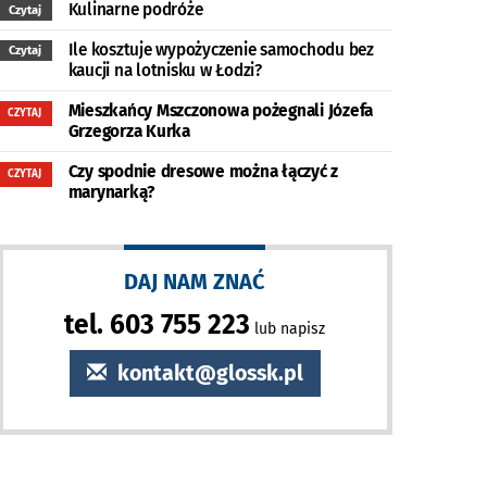
Kulinarne podróże
Czytaj
Ile kosztuje wypożyczenie samochodu bez
Czytaj
kaucji na lotnisku w Łodzi?
Mieszkańcy Mszczonowa pożegnali Józefa
CZYTAJ
Grzegorza Kurka
Czy spodnie dresowe można łączyć z
CZYTAJ
marynarką?
DAJ NAM ZNAĆ
tel. 603 755 223
lub napisz
kontakt@glossk.pl