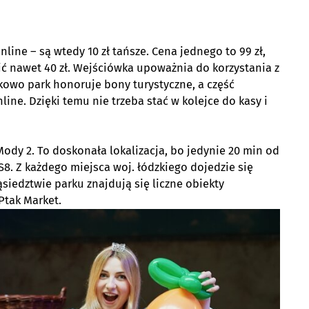
line – są wtedy 10 zł tańsze. Cena jednego to 99 zł,
ić nawet 40 zł. Wejściówka upoważnia do korzystania z
atkowo park honoruje bony turystyczne, a część
ine. Dzięki temu nie trzeba stać w kolejce do kasy i
ody 2. To doskonała lokalizacja, bo jedynie 20 min od
S8. Z każdego miejsca woj. łódzkiego dojedzie się
sąsiedztwie parku znajdują się liczne obiekty
Ptak Market.