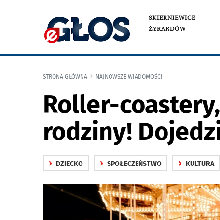
SKIERNIEWICE
ŻYRARDÓW
STRONA GŁÓWNA
NAJNOWSZE WIADOMOŚCI
Roller-coastery
rodziny! Dojedz
›
›
›
DZIECKO
SPOŁECZEŃSTWO
KULTURA