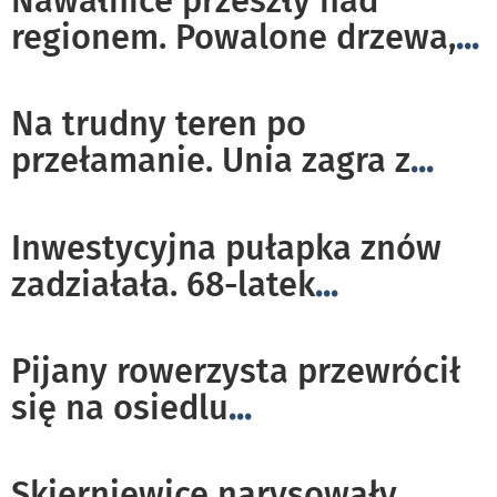
Nawałnice przeszły nad
regionem. Powalone drzewa,
...
Na trudny teren po
przełamanie. Unia zagra z
...
Inwestycyjna pułapka znów
zadziałała. 68-latek
...
Pijany rowerzysta przewrócił
się na osiedlu
...
Skierniewice narysowały