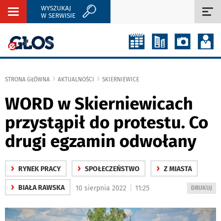
WYSZUKAJ
Rozwiń
Roz
W SERWISIE
nawigację
naw
STRONA GŁÓWNA
AKTUALNOŚCI
SKIERNIEWICE
WORD w Skierniewicach
przystąpił do protestu. Co
drugi egzamin odwołany
›
›
›
RYNEK PRACY
SPOŁECZEŃSTWO
Z MIASTA
›
|
BIAŁA RAWSKA
10 sierpnia 2022
11:25
WYDRUKUJ
DRUKUJ
PODSTRON
DO