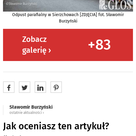
Odpust parafialny w Sierzchowach [ZDJĘCIA] fot. Sławomir
Burzyński
Zobacz
+83
galerię ›
Sławomir Burzyński
ostatnie aktualności ‹
Jak oceniasz ten artykuł?