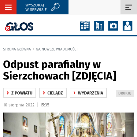
WYSZUKAJ
Rozwiń
Roz
W SERWISIE
nawigację
naw
STRONA GŁÓWNA
NAJNOWSZE WIADOMOŚCI
Odpust parafialny w
Sierzchowach [ZDJĘCIA]
›
›
›
Z POWIATU
CIELĄDZ
WYDARZENIA
WYDRUKUJ
DRUKUJ
PODSTRON
|
10 sierpnia 2022
15:35
DO