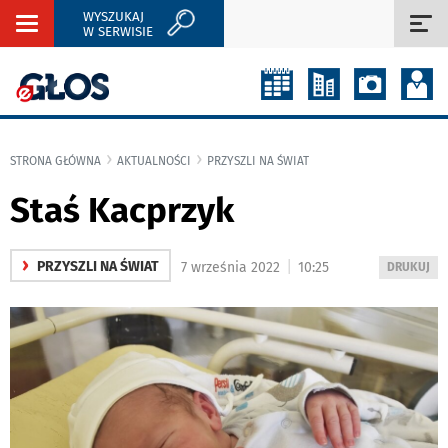
WYSZUKAJ
Rozwiń
Roz
W SERWISIE
nawigację
naw
STRONA GŁÓWNA
AKTUALNOŚCI
PRZYSZLI NA ŚWIAT
Staś Kacprzyk
›
|
PRZYSZLI NA ŚWIAT
7 września 2022
10:25
WYDRUKUJ
DRUKUJ
PODSTRON
DO