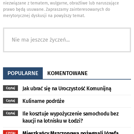
niezwiązane z tematem, wulgarne, obraźliwe lub naruszające
prawo będą usuwane. Zapraszamy zainteresowanych do
merytorycznej dyskusji na powyższy temat.
Nie ma jeszcze życzeń...
POPULARNE
KOMENTOWANE
Jak ubrać się na Uroczystość Komunijną
Czytaj
Kulinarne podróże
Czytaj
Ile kosztuje wypożyczenie samochodu bez
Czytaj
kaucji na lotnisku w Łodzi?
Mieszkańcy Mszczonowa pożegnali Józefa
CZYTAJ