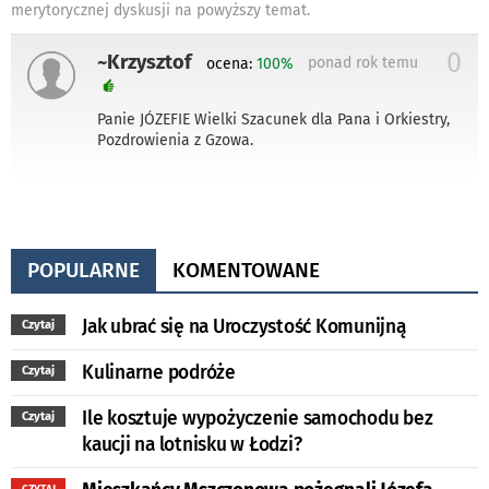
merytorycznej dyskusji na powyższy temat.
0
~Krzysztof
ponad rok temu
ocena:
100%
Panie JÓZEFIE Wielki Szacunek dla Pana i Orkiestry,
Pozdrowienia z Gzowa.
POPULARNE
KOMENTOWANE
Jak ubrać się na Uroczystość Komunijną
Czytaj
Kulinarne podróże
Czytaj
Ile kosztuje wypożyczenie samochodu bez
Czytaj
kaucji na lotnisku w Łodzi?