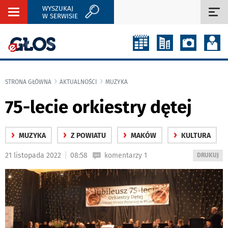
WYSZUKAJ
Rozwiń
Roz
W SERWISIE
nawigację
naw
STRONA GŁÓWNA
AKTUALNOŚCI
MUZYKA
75-lecie orkiestry dętej
›
›
›
›
MUZYKA
Z POWIATU
MAKÓW
KULTURA
|
21 listopada 2022
08:58
komentarzy 1
WYDRUKUJ
DRUKUJ
PODSTRON
DO