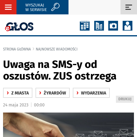
WYSZUKAJ
Rozwiń
Roz
W SERWISIE
nawigację
naw
STRONA GŁÓWNA
NAJNOWSZE WIADOMOŚCI
Uwaga na SMS-y od
oszustów. ZUS ostrzega
›
›
›
Z MIASTA
ŻYRARDÓW
WYDARZENIA
WYDRUKUJ
DRUKUJ
|
24 maja 2023
00:00
PODSTRON
DO