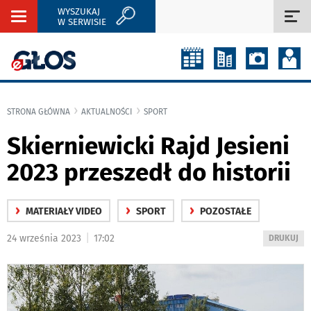
WYSZUKAJ
Rozwiń
Roz
W SERWISIE
nawigację
naw
STRONA GŁÓWNA
AKTUALNOŚCI
SPORT
Skierniewicki Rajd Jesieni
2023 przeszedł do historii
›
›
›
MATERIAŁY VIDEO
SPORT
POZOSTAŁE
|
24 września 2023
17:02
WYDRUKUJ
DRUKUJ
PODSTRON
DO