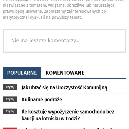
niezwiązane z tematem, wulgarne, obraźliwe lub naruszające
prawo będą usuwane. Zapraszamy zainteresowanych do
merytorycznej dyskusji na powyższy temat.
Nie ma jeszcze komentarzy...
POPULARNE
KOMENTOWANE
Jak ubrać się na Uroczystość Komunijną
Czytaj
Kulinarne podróże
Czytaj
Ile kosztuje wypożyczenie samochodu bez
Czytaj
kaucji na lotnisku w Łodzi?