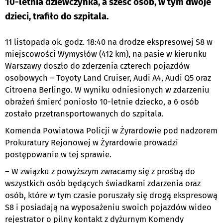
10-letnia dziewczynka, a sześć osób, w tym dwoje
dzieci, trafiło do szpitala.
11 listopada ok. godz. 18:40 na drodze ekspresowej S8 w
miejscowości Wymysłów (412 km), na pasie w kierunku
Warszawy doszło do zderzenia czterech pojazdów
osobowych – Toyoty Land Cruiser, Audi A4, Audi Q5 oraz
Citroena Berlingo. W wyniku odniesionych w zdarzeniu
obrażeń śmierć poniosło 10-letnie dziecko, a 6 osób
zostało przetransportowanych do szpitala.
Komenda Powiatowa Policji w Żyrardowie pod nadzorem
Prokuratury Rejonowej w Żyrardowie prowadzi
postępowanie w tej sprawie.
– W związku z powyższym zwracamy się z prośbą do
wszystkich osób będących świadkami zdarzenia oraz
osób, które w tym czasie poruszały się drogą ekspresową
S8 i posiadają na wyposażeniu swoich pojazdów wideo
rejestrator o pilny kontakt z dyżurnym Komendy