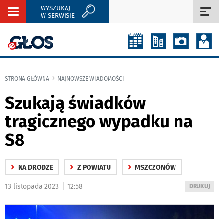
WYSZUKAJ
Rozwiń
Roz
W SERWISIE
nawigację
naw
STRONA GŁÓWNA
NAJNOWSZE WIADOMOŚCI
Szukają świadków
tragicznego wypadku na
S8
›
›
›
NA DRODZE
Z POWIATU
MSZCZONÓW
|
13 listopada 2023
12:58
WYDRUKUJ
DRUKUJ
PODSTRON
DO