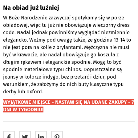
Na obiad już luźniej
W Boże Narodzenie zazwyczaj spotykamy się w porze
obiadowej, więc tu już nie obowiązuje wieczorny dress
code. Nadal jednak powinniśmy wyglądać niezmiennie
elegancko. Weźmy pod uwagę także, że godzina 13-14 to
nie jest pora na kolie z brylantami. Mężczyzna nie musi
być w krawacie, ale nadal obowiązuje go koszula z
długim rękawem i eleganckie spodnie. Mogą to być
spodnie materiałowe typu chinos. Dopuszczalne są
jeansy w kolorze indygo, bez przetarć i dziur, pod
warunkiem, że założymy do nich buty klasyczne typu
derby lub oxford.
WYJĄTKOWE MIEJSCE - NASTAW SIĘ NA UDANE ZAKUPY - 7
DNI W TYGODNIU!