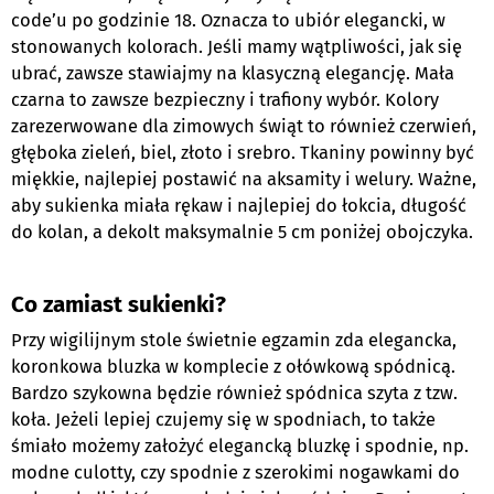
code’u po godzinie 18. Oznacza to ubiór elegancki, w
stonowanych kolorach. Jeśli mamy wątpliwości, jak się
ubrać, zawsze stawiajmy na klasyczną elegancję. Mała
czarna to zawsze bezpieczny i trafiony wybór. Kolory
zarezerwowane dla zimowych świąt to również czerwień,
głęboka zieleń, biel, złoto i srebro. Tkaniny powinny być
miękkie, najlepiej postawić na aksamity i welury. Ważne,
aby sukienka miała rękaw i najlepiej do łokcia, długość
do kolan, a dekolt maksymalnie 5 cm poniżej obojczyka.
Co zamiast sukienki?
Przy wigilijnym stole świetnie egzamin zda elegancka,
koronkowa bluzka w komplecie z ołówkową spódnicą.
Bardzo szykowna będzie również spódnica szyta z tzw.
koła. Jeżeli lepiej czujemy się w spodniach, to także
śmiało możemy założyć elegancką bluzkę i spodnie, np.
modne culotty, czy spodnie z szerokimi nogawkami do