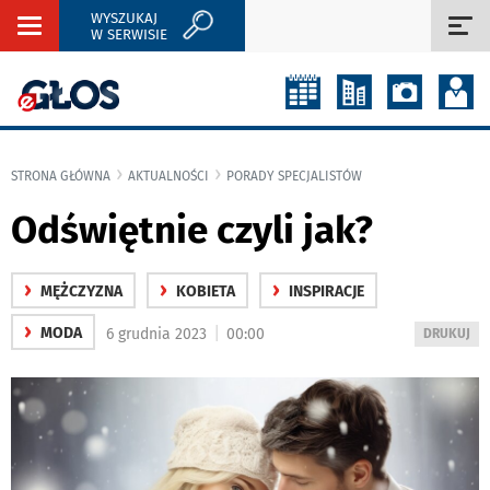
WYSZUKAJ
Rozwiń
Roz
W SERWISIE
nawigację
naw
STRONA GŁÓWNA
AKTUALNOŚCI
PORADY SPECJALISTÓW
Odświętnie czyli jak?
›
›
›
MĘŻCZYZNA
KOBIETA
INSPIRACJE
›
|
MODA
6 grudnia 2023
00:00
WYDRUKUJ
DRUKUJ
PODSTRON
DO