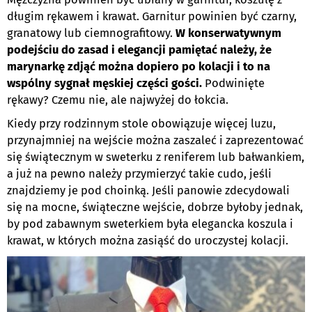
długim rękawem i krawat. Garnitur powinien być czarny,
granatowy lub ciemnografitowy.
W konserwatywnym
podejściu do zasad i elegancji pamiętać należy, że
marynarkę zdjąć można dopiero po kolacji i to na
wspólny sygnał męskiej części gości.
Podwinięte
rękawy? Czemu nie, ale najwyżej do łokcia.
Kiedy przy rodzinnym stole obowiązuje więcej luzu,
przynajmniej na wejście można zaszaleć i zaprezentować
się świątecznym w sweterku z reniferem lub bałwankiem,
a już na pewno należy przymierzyć takie cudo, jeśli
znajdziemy je pod choinką. Jeśli panowie zdecydowali
się na mocne, świąteczne wejście, dobrze byłoby jednak,
by pod zabawnym sweterkiem była elegancka koszula i
krawat, w których można zasiąść do uroczystej kolacji.