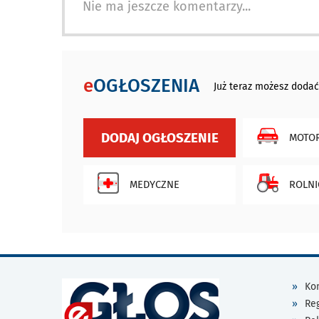
Nie ma jeszcze komentarzy...
e
OGŁOSZENIA
Już teraz możesz dodać
DODAJ OGŁOSZENIE
MOTOR
MEDYCZNE
ROLNI
Kon
Re