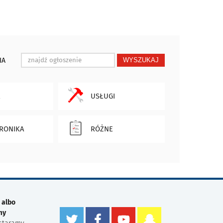
IA
WYSZUKAJ
USŁUGI
RONIKA
RÓŻNE
 albo
my