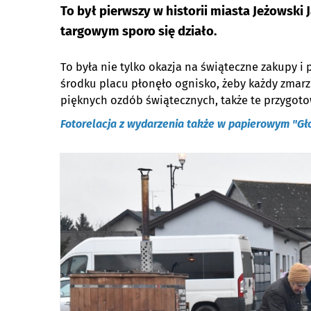
To był pierwszy w historii miasta Jeżowski
targowym sporo się działo.
To była nie tylko okazja na świąteczne zakupy i
środku placu płonęło ognisko, żeby każdy zmarz
pięknych ozdób świątecznych, także te przygot
Fotorelacja z wydarzenia także w papierowym "Gło