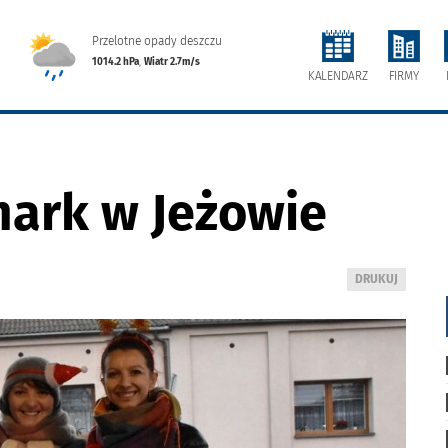
Przelotne opady deszczu
1014.2 hPa
,
Wiatr 2.7m/s
FIRMY
KALENDARZ
mark w Jeżowie
WYDRUKUJ
DRUKUJ
PODSTRONĘ
DO