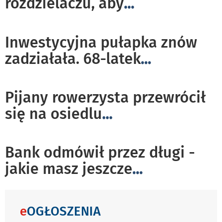
rozdzielaczu, aby
...
Inwestycyjna pułapka znów
zadziałała. 68-latek
...
Pijany rowerzysta przewrócił
się na osiedlu
...
Bank odmówił przez długi -
jakie masz jeszcze
...
e
OGŁOSZENIA