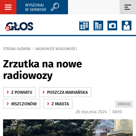
WYSZUKAJ
Rozwiń
Roz
W SERWISIE
nawigację
naw
STRONA GŁÓWNA
NAJNOWSZE WIADOMOŚCI
Zrzutka na nowe
radiowozy
›
›
Z POWIATU
PUSZCZA MARIAŃSKA
›
›
MSZCZONÓW
Z MIASTA
WYDRUKUJ
DRUKUJ
PODSTRON
|
26 stycznia 2024
08:10
DO