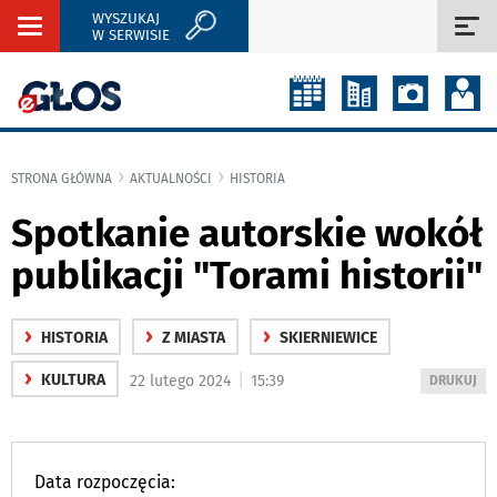
WYSZUKAJ
Rozwiń
Roz
W SERWISIE
nawigację
naw
STRONA GŁÓWNA
AKTUALNOŚCI
HISTORIA
Spotkanie autorskie wokół
publikacji "Torami historii"
›
›
›
HISTORIA
Z MIASTA
SKIERNIEWICE
›
|
KULTURA
22 lutego 2024
15:39
WYDRUKUJ
DRUKUJ
PODSTRON
DO
Data rozpoczęcia: