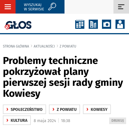
WYSZUKAJ
Rozwiń
Roz
W SERWISIE
nawigację
naw
STRONA GŁÓWNA
AKTUALNOŚCI
Z POWIATU
Problemy techniczne
pokrzyżował plany
pierwszej sesji rady gminy
Kowiesy
›
›
›
SPOŁECZEŃSTWO
Z POWIATU
KOWIESY
›
|
KULTURA
8 maja 2024
18:38
WYDRUKUJ
DRUKUJ
PODSTRON