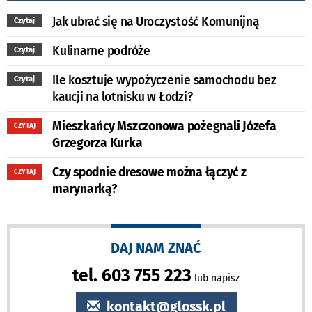
Jak ubrać się na Uroczystość Komunijną
Czytaj
Kulinarne podróże
Czytaj
Ile kosztuje wypożyczenie samochodu bez
Czytaj
kaucji na lotnisku w Łodzi?
Mieszkańcy Mszczonowa pożegnali Józefa
CZYTAJ
Grzegorza Kurka
Czy spodnie dresowe można łączyć z
CZYTAJ
marynarką?
DAJ NAM ZNAĆ
tel. 603 755 223
lub napisz
kontakt@glossk.pl