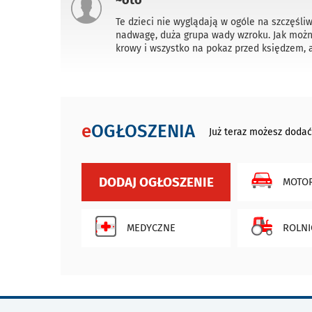
~oto
Te dzieci nie wyglądają w ogóle na szczęśli
nadwagę, duża grupa wady wzroku. Jak możn
krowy i wszystko na pokaz przed księdzem, a
e
OGŁOSZENIA
Już teraz możesz dodać
DODAJ OGŁOSZENIE
MOTOR
MEDYCZNE
ROLNI