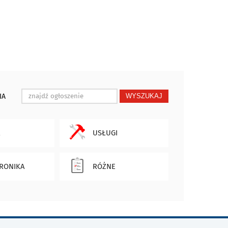
IA
WYSZUKAJ
USŁUGI
RONIKA
RÓŻNE