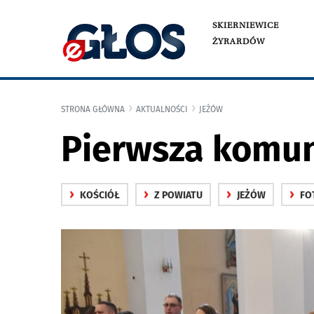
SKIERNIEWICE
ŻYRARDÓW
STRONA GŁÓWNA
AKTUALNOŚCI
JEŻÓW
Pierwsza komun
›
›
›
›
KOŚCIÓŁ
Z POWIATU
JEŻÓW
FO