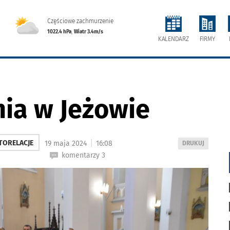
Częściowe zachmurzenie
1022.4 hPa
,
Wiatr 3.4m/s
FIRMY
KALENDARZ
ia w Jeżowie
|
TORELACJE
19 maja 2024
16:08
WYDRUKUJ
DRUKUJ
PODSTRONĘ
komentarzy 3
DO