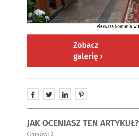
Pierwsza komunia w J
Zobacz
galerię ›
JAK OCENIASZ TEN ARTYKUŁ?
Głosów: 2