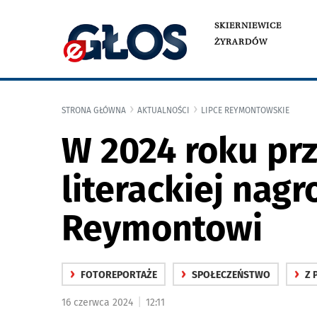
SKIERNIEWICE
ŻYRARDÓW
STRONA GŁÓWNA
AKTUALNOŚCI
LIPCE REYMONTOWSKIE
W 2024 roku prz
literackiej na
Reymontowi
›
›
›
FOTOREPORTAŻE
SPOŁECZEŃSTWO
Z 
|
16 czerwca 2024
12:11