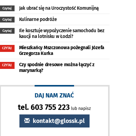
Jak ubrać się na Uroczystość Komunijną
Czytaj
Kulinarne podróże
Czytaj
Ile kosztuje wypożyczenie samochodu bez
Czytaj
kaucji na lotnisku w Łodzi?
Mieszkańcy Mszczonowa pożegnali Józefa
CZYTAJ
Grzegorza Kurka
Czy spodnie dresowe można łączyć z
CZYTAJ
marynarką?
DAJ NAM ZNAĆ
tel. 603 755 223
lub napisz
kontakt@glossk.pl