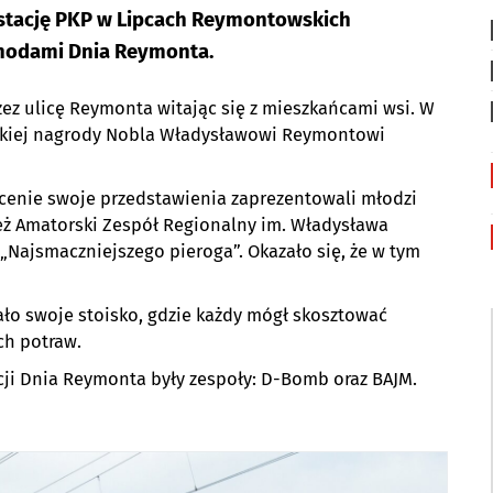
a stację PKP w Lipcach Reymontowskich
bchodami Dnia Reymonta.
ez ulicę Reymonta witając się z mieszkańcami wsi. W
erackiej nagrody Nobla Władysławowi Reymontowi
scenie swoje przedstawienia zaprezentowali młodzi
eż Amatorski Zespół Regionalny im. Władysława
„Najsmaczniejszego pieroga”. Okazało się, że w tym
ło swoje stoisko, gdzie każdy mógł skosztować
ch potraw.
ji Dnia Reymonta były zespoły: D-Bomb oraz BAJM.