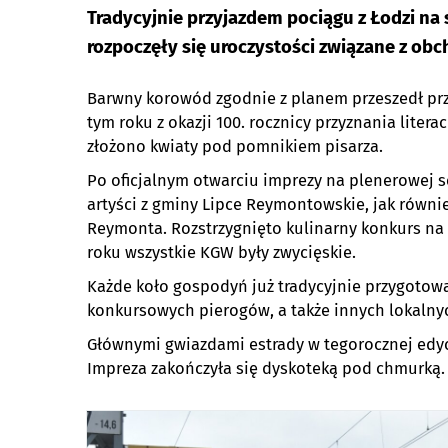
Tradycyjnie przyjazdem pociągu z Łodzi n
rozpoczęły się uroczystości związane z o
Barwny korowód zgodnie z planem przeszedł prz
tym roku z okazji 100. rocznicy przyznania lit
złożono kwiaty pod pomnikiem pisarza.
Po oficjalnym otwarciu imprezy na plenerowej 
artyści z gminy Lipce Reymontowskie, jak równi
Reymonta. Rozstrzygnięto kulinarny konkurs na 
roku wszystkie KGW były zwycięskie.
Każde koło gospodyń już tradycyjnie przygotowa
konkursowych pierogów, a także innych lokalny
Głównymi gwiazdami estrady w tegorocznej edyc
Impreza zakończyła się dyskoteką pod chmurką.