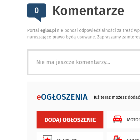
Komentarze
0
Portal
eglos.pl
nie ponosi odpowiedzialności za treść wp
naruszające prawo będą usuwane. Zapraszamy zainteres
Nie ma jeszcze komentarzy...
e
OGŁOSZENIA
Już teraz możesz dodać
DODAJ OGŁOSZENIE
MOTOR