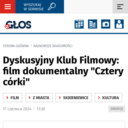
WYSZUKAJ
Rozwiń
Roz
W SERWISIE
nawigację
naw
STRONA GŁÓWNA
NAJNOWSZE WIADOMOŚCI
Dyskusyjny Klub Filmowy:
film dokumentalny "Cztery
córki"
›
›
›
›
FILM
Z MIASTA
SKIERNIEWICE
KULTURA
|
17 czerwca 2024
11:30
WYDRUKUJ
DRUKUJ
PODSTRON
DO