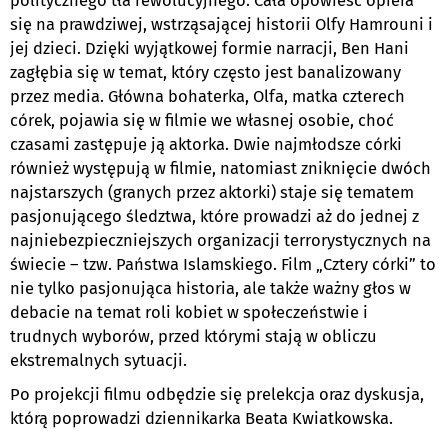
politycznego tła rewolucyjnego. Cała opowieść opiera
się na prawdziwej, wstrząsającej historii Olfy Hamrouni i
jej dzieci. Dzięki wyjątkowej formie narracji, Ben Hani
zagłębia się w temat, który często jest banalizowany
przez media. Główna bohaterka, Olfa, matka czterech
córek, pojawia się w filmie we własnej osobie, choć
czasami zastępuje ją aktorka. Dwie najmłodsze córki
również występują w filmie, natomiast zniknięcie dwóch
najstarszych (granych przez aktorki) staje się tematem
pasjonującego śledztwa, które prowadzi aż do jednej z
najniebezpieczniejszych organizacji terrorystycznych na
świecie – tzw. Państwa Islamskiego. Film „Cztery córki” to
nie tylko pasjonująca historia, ale także ważny głos w
debacie na temat roli kobiet w społeczeństwie i
trudnych wyborów, przed którymi stają w obliczu
ekstremalnych sytuacji.
Po projekcji filmu odbędzie się prelekcja oraz dyskusja,
którą poprowadzi dziennikarka Beata Kwiatkowska.