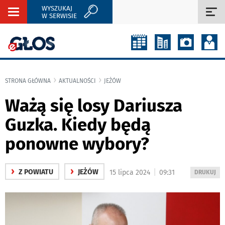
WYSZUKAJ
Rozwiń
Roz
W SERWISIE
nawigację
naw
STRONA GŁÓWNA
AKTUALNOŚCI
JEŻÓW
Ważą się losy Dariusza
Guzka. Kiedy będą
ponowne wybory?
›
›
|
Z POWIATU
JEŻÓW
15 lipca 2024
09:31
WYDRUKUJ
DRUKUJ
PODSTRON
DO