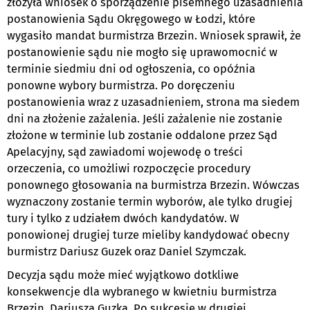
złożyła wniosek o sporządzenie pisemnego uzasadnienia
postanowienia Sądu Okręgowego w Łodzi, które
wygasiło mandat burmistrza Brzezin. Wniosek sprawił, że
postanowienie sądu nie mogło się uprawomocnić w
terminie siedmiu dni od ogłoszenia, co opóźnia
ponowne wybory burmistrza. Po doręczeniu
postanowienia wraz z uzasadnieniem, strona ma siedem
dni na złożenie zażalenia. Jeśli zażalenie nie zostanie
złożone w terminie lub zostanie oddalone przez Sąd
Apelacyjny, sąd zawiadomi wojewodę o treści
orzeczenia, co umożliwi rozpoczęcie procedury
ponownego głosowania na burmistrza Brzezin. Wówczas
wyznaczony zostanie termin wyborów, ale tylko drugiej
tury i tylko z udziałem dwóch kandydatów. W
ponowionej drugiej turze mieliby kandydować obecny
burmistrz Dariusz Guzek oraz Daniel Szymczak.
Decyzja sądu może mieć wyjątkowo dotkliwe
konsekwencje dla wybranego w kwietniu burmistrza
Brzezin, Dariusza Guzka. Po sukcesie w drugiej,