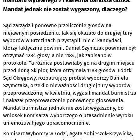
mandatu wybranego 21 kwietnia Dariusza Guzka.
Mandat jednak nie został wygaszony, dlaczego?
Sąd zarządził ponowne przeliczenie głosów na
niejawnym posiedzeniu. Jak się okazało do drugiej tury
wyborów w Brzezinach przystąpili nie ci kandydaci,
którzy faktycznie powinni. Daniel Szymczak powinien był
otrzymać 1284 głosy, a nie 1184, jak zapisano w
protokole. Ta różnica postawiłaby go na drugim miejscu
przed Iloną Skipior, która otrzymała 1188 głosów. Łódzki
Sąd Okręgowy, rozpatrujący protest wyborczy Daniela
Szymczaka, orzekł o nieważności drugiej tury wyborów,
przeprowadzonej w kwietniu, wygasił mandat burmistrza
i nakazał przeprowadzenie ponownego głosowania.
Mandat burmistrza jednak nie został wygaszony, bo
wniosek Komisarza Wyborczego o uzasadnienie wyroku
uniemożliwił jego uprawomocnienie.
Komisarz Wyborczy w Łodzi, Agata Sobieszek-Krzywicka,