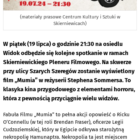
(materiały prasowe Centrum Kultury i Sztuki w
Skierniewicach)
W piątek (19 lipca) o godzinie 21:30 na osiedlu
Widok odbędzie się kolejne spotkanie w ramach
Skierniewickiego Pleneru Filmowego. Na skwerze
przy ulicy Szarych Szeregów zostanie wyświetlony
film „Mumia” w reżyserii Stephena Sommersa. To
klasyka kina przygodowego z elementami horroru,
która z pewnością przyciągnie wielu widzów.
Fabuła Filmu „Mumia” to pełna akcji opowieść o Ricku
O’Connellu (w tej roli Brendan Fraser), oficerze Legii
Cudzoziemskiej, który w Egipcie odkrywa starożytną
nekropolię Hamunaptra. Nekropolia ta jest miejscem