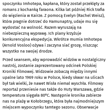
spoczynku Imhotepa, kapłana, który został przeklęty za
romans z kochanką faraona. Kilka lat później Rick trafia
do więzienia w Kairze. Z pomocą Evelyn (Rachel Weisz),
która pragnie dotrzeć do Hamunaptry, udaje mu się
wydostać na wolność. Razem wyruszają na
niebezpieczną wyprawę. Ich plany krzyżuje
konkurencyjna ekspedycja. Wkrótce mumia Imhotepa
(Arnold Vosloo) ożywa i zaczyna siać grozę, niszcząc
wszystko na swojej drodze.
Przed seansem, aby wprowadzić widzów w nostalgiczny
nastrój, zostanie zaprezentowany odcinek Polskiej
Kroniki Filmowej. Widzowie zobaczą między innymi
upalne lato 1969 roku w Polsce, kiedy skwar na ulicach
był tak wielki, że nawet Wisła niemal wyschła. Filmowy
reportaż przeniesie nas także do Huty Warszawa, gdzie
temperatura sięgała 80⁰C. Następnie kronika zabierze
nas na plażę w Kołobrzegu, która była najmodniejszym
miejscem wypoczynku tamtego sezonu. Obserwacje