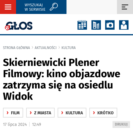
WYSZUKAJ
Rozwiń
Roz
W SERWISIE
nawigację
naw
STRONA GŁÓWNA
AKTUALNOŚCI
KULTURA
Skierniewicki Plener
Filmowy: kino objazdowe
zatrzyma się na osiedlu
Widok
›
›
›
›
FILM
Z MIASTA
KULTURA
KRÓTKO
|
17 lipca 2024
12:49
WYDRUKUJ
DRUKUJ
PODSTRON