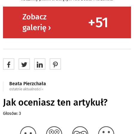
Zobacz
+51
galerię ›
Beata Pierzchała
ostatnie aktualności ‹
Jak oceniasz ten artykuł?
Głosów: 3