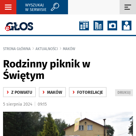
WYSZUKAJ
Rozwiń
Roz
W SERWISIE
nawigację
naw
STRONA GŁÓWNA
AKTUALNOŚCI
MAKÓW
Rodzinny piknik w
Świętym
›
›
›
Z POWIATU
MAKÓW
FOTORELACJE
WYDRUKUJ
DRUKUJ
PODSTRON
|
5 sierpnia 2024
09:15
DO