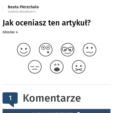
Beata Pierzchała
ostatnie aktualności ‹
Jak oceniasz ten artykuł?
Głosów: 4
Komentarze
1