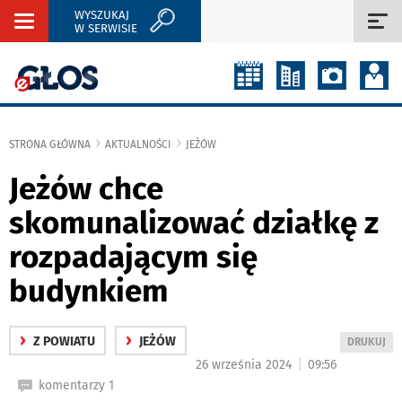
WYSZUKAJ
Rozwiń
Roz
W SERWISIE
nawigację
naw
STRONA GŁÓWNA
AKTUALNOŚCI
JEŻÓW
Jeżów chce
skomunalizować działkę z
rozpadającym się
budynkiem
›
›
Z POWIATU
JEŻÓW
WYDRUKUJ
DRUKUJ
PODSTRON
|
26 września 2024
09:56
DO
komentarzy 1