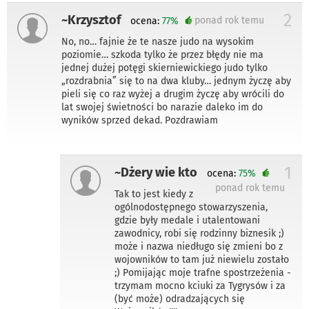
2
~Krzysztof
ponad rok temu
ocena:
77%
No, no… fajnie że te nasze judo na wysokim
poziomie… szkoda tylko że przez błędy nie ma
jednej dużej potęgi skierniewickiego judo tylko
„rozdrabnia” się to na dwa kluby… jednym życzę aby
pieli się co raz wyżej a drugim życzę aby wrócili do
lat swojej świetności bo narazie daleko im do
wyników sprzed dekad. Pozdrawiam
1
~Dżery wie kto
ocena:
75%
ponad rok temu
Tak to jest kiedy z
ogólnodostępnego stowarzyszenia,
gdzie były medale i utalentowani
zawodnicy, robi się rodzinny biznesik ;)
może i nazwa niedługo się zmieni bo z
wojowników to tam już niewielu zostało
;) Pomijając moje trafne spostrzeżenia -
trzymam mocno kciuki za Tygrysów i za
(być może) odradzających się