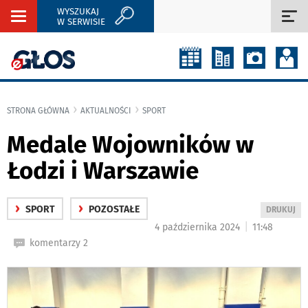
WYSZUKAJ
Rozwiń
Roz
W SERWISIE
nawigację
naw
STRONA GŁÓWNA
AKTUALNOŚCI
SPORT
Medale Wojowników w
Łodzi i Warszawie
›
›
SPORT
POZOSTAŁE
WYDRUKUJ
DRUKUJ
PODSTRON
|
4 października 2024
11:48
DO
komentarzy 2