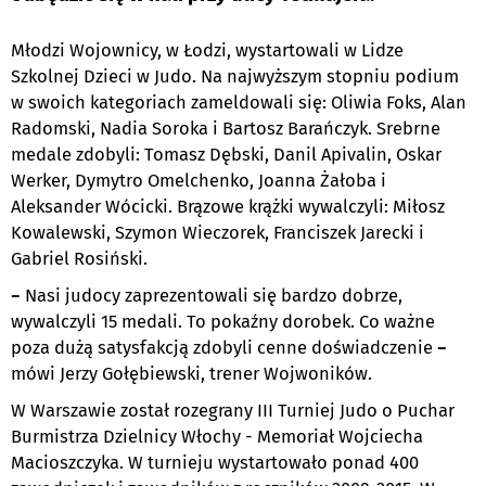
Młodzi Wojownicy, w Łodzi, wystartowali w Lidze
Szkolnej Dzieci w Judo. Na najwyższym stopniu podium
w swoich kategoriach zameldowali się: Oliwia Foks, Alan
Radomski, Nadia Soroka i Bartosz Barańczyk. Srebrne
medale zdobyli: Tomasz Dębski, Danil Apivalin, Oskar
Werker, Dymytro Omelchenko, Joanna Żałoba i
Aleksander Wócicki. Brązowe krążki wywalczyli: Miłosz
Kowalewski, Szymon Wieczorek, Franciszek Jarecki i
Gabriel Rosiński.
−
Nasi judocy zaprezentowali się bardzo dobrze,
wywalczyli 15 medali. To pokaźny dorobek. Co ważne
poza dużą satysfakcją zdobyli cenne doświadczenie
−
mówi Jerzy Gołębiewski, trener Wojwoników.
W Warszawie został rozegrany III Turniej Judo o Puchar
Burmistrza Dzielnicy Włochy - Memoriał Wojciecha
Macioszczyka. W turnieju wystartowało ponad 400