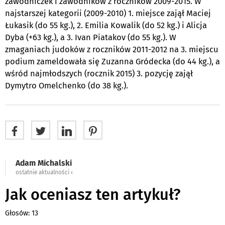
zawodniczek i zawodników z roczników 2009-2015. W
najstarszej kategorii (2009-2010) 1. miejsce zajął Maciej
Łukasik (do
55 kg
.), 2. Emilia Kowalik (do
52 kg
.) i Alicja
Dyba (+
63 kg
.), a 3. Ivan Piatakov (do
55 kg
.). W
zmaganiach judoków z roczników 2011-2012 na 3. miejscu
podium zameldowała się Zuzanna Gródecka (do
44 kg
.), a
wśród najmłodszych (rocznik 2015) 3. pozycję zajął
Dymytro Omelchenko (do
38 kg
.).
Adam Michalski
ostatnie aktualności ‹
Jak oceniasz ten artykuł?
Głosów: 13