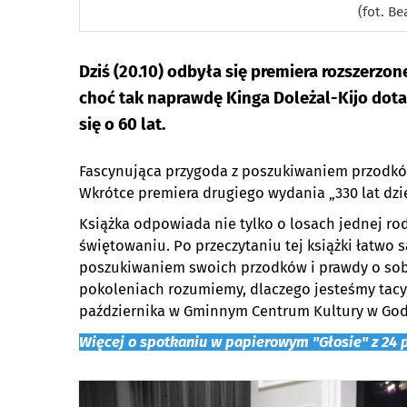
(fot. Be
Dziś (20.10) odbyła się premiera rozszerzon
choć tak naprawdę Kinga Doleżal-Kijo dotar
się o 60 lat.
Fascynująca przygoda z poszukiwaniem przodków
Wkrótce premiera drugiego wydania „330 lat dzie
Książka odpowiada nie tylko o losach jednej rod
świętowaniu. Po przeczytaniu tej książki łatwo 
poszukiwaniem swoich przodków i prawdy o sobi
pokoleniach rozumiemy, dlaczego jesteśmy tacy, 
października w Gminnym Centrum Kultury w God
Więcej o spotkaniu w papierowym "Głosie" z 24 