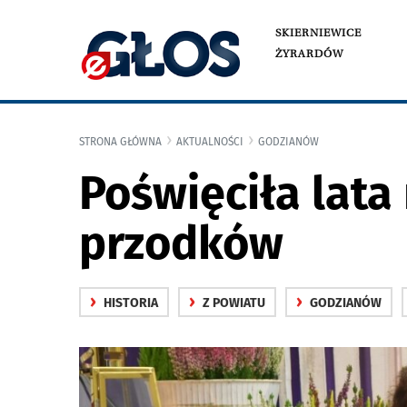
SKIERNIEWICE
ŻYRARDÓW
STRONA GŁÓWNA
AKTUALNOŚCI
GODZIANÓW
Poświęciła lata
przodków
›
›
›
HISTORIA
Z POWIATU
GODZIANÓW