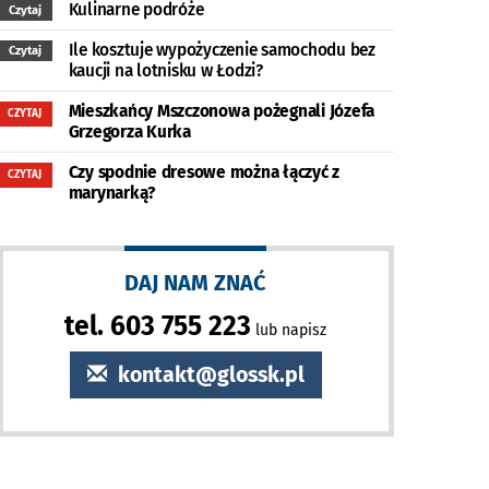
Kulinarne podróże
Czytaj
Ile kosztuje wypożyczenie samochodu bez
Czytaj
kaucji na lotnisku w Łodzi?
Mieszkańcy Mszczonowa pożegnali Józefa
CZYTAJ
Grzegorza Kurka
Czy spodnie dresowe można łączyć z
CZYTAJ
marynarką?
DAJ NAM ZNAĆ
tel. 603 755 223
lub napisz
kontakt@glossk.pl