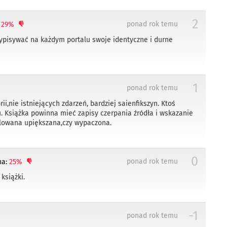
2
ponad rok temu
:
29%
 wypisywać na każdym portalu swoje identyczne i durne
1
ponad rok temu
rii,nie istniejących zdarzeń, bardziej saienfikszyn. Ktoś
u. Książka powinna mieć zapisy czerpania źródła i wskazanie
ulowana upiększana,czy wypaczona.
0
ponad rok temu
na:
25%
książki.
-1
ponad rok temu