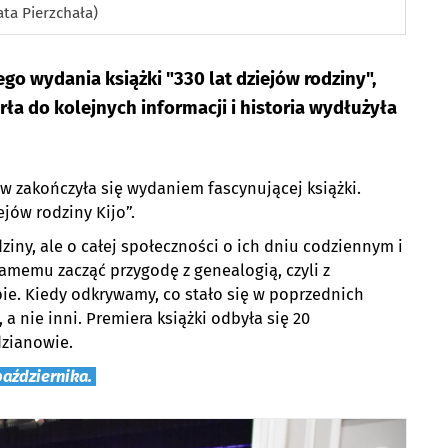
ata Pierzchała)
ego wydania książki "330 lat dziejów rodziny",
ła do kolejnych informacji i historia wydłużyła
 zakończyła się wydaniem fascynującej książki.
jów rodziny Kijo”.
ziny, ale o całej społeczności o ich dniu codziennym i
samemu zacząć przygodę z genealogią, czyli z
e. Kiedy odkrywamy, co stało się w poprzednich
a nie inni. Premiera książki odbyła się 20
zianowie.
października.