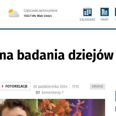
Częściowe zachmurzenie
1022.7 hPa
,
Wiatr 3.6m/s
FIRMY
KALENDARZ
 na badania dziejów
›
|
FOTORELACJE
20 października 2024
17:15
WYDRUKUJ
DRUKUJ
PODSTRONĘ
komentarzy 7
DO