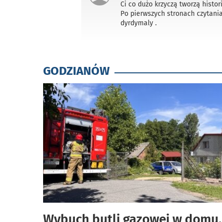
Ci co dużo krzyczą tworzą histori
Po pierwszych stronach czytani
dyrdymaly .
GODZIANÓW
Wybuch butli gazowej w domu.