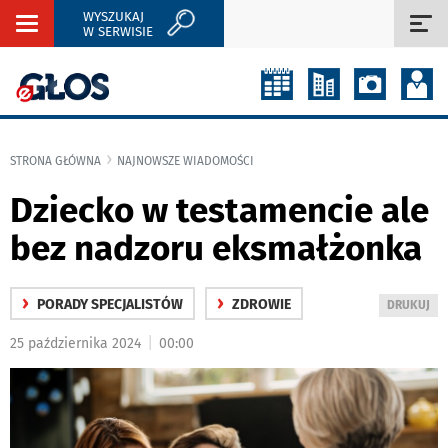
WYSZUKAJ
Rozwiń
Roz
W SERWISIE
nawigację
naw
STRONA GŁÓWNA
NAJNOWSZE WIADOMOŚCI
Dziecko w testamencie ale
bez nadzoru eksmałżonka
›
›
PORADY SPECJALISTÓW
ZDROWIE
WYDRUKUJ
DRUKUJ
PODSTRON
|
25 października 2024
00:00
DO