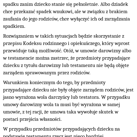
spadku zanim dziecko stanie się pełnoletnie. Albo dziadek
chce przekazać spadek wnukowi, ale w związku z brakiem
zaufania do jego rodziców, chce wyłączyć ich od zarządzania
spadkiem.
Rozwiązaniem w takich sytuacjach będzie skorzystanie z
przepisu Kodeksu rodzinnego i opiekuńczego, który wprost
przewiduje taką możliwość. Otóż, w umowie darowizny albo
w testamencie można zastrzec, że przedmioty przypadające
dziecku z tytułu darowizny lub testamentu nie będą objęte
zarządem sprawowanym przez rodziców.
Warunkiem koniecznym do tego, by przedmioty
przypadające dziecku nie były objęte zarządem rodziców, jest
jasno wyrażona wola darczyńcy lub testatora. W przypadku
umowy darowizny wola ta musi być wyrażona w samej
umowie, z tej racji, że umowa taka wywołuje skutek w
postaci przejścia własności.
W przypadku przedmiotów przypadających dziecku na
podstawie testamentu rzecz jest nieco bardziej