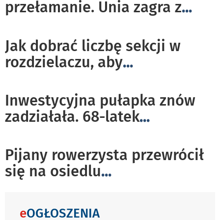
przełamanie. Unia zagra z
...
Jak dobrać liczbę sekcji w
rozdzielaczu, aby
...
Inwestycyjna pułapka znów
zadziałała. 68-latek
...
Pijany rowerzysta przewrócił
się na osiedlu
...
e
OGŁOSZENIA