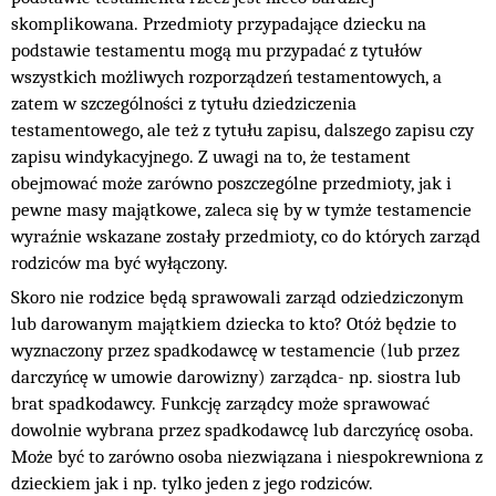
skomplikowana. Przedmioty przypadające dziecku na
podstawie testamentu mogą mu przypadać z tytułów
wszystkich możliwych rozporządzeń testamentowych, a
zatem w szczególności z tytułu dziedziczenia
testamentowego, ale też z tytułu zapisu, dalszego zapisu czy
zapisu windykacyjnego. Z uwagi na to, że testament
obejmować może zarówno poszczególne przedmioty, jak i
pewne masy majątkowe, zaleca się by w tymże testamencie
wyraźnie wskazane zostały przedmioty, co do których zarząd
rodziców ma być wyłączony.
Skoro nie rodzice będą sprawowali zarząd odziedziczonym
lub darowanym majątkiem dziecka to kto? Otóż będzie to
wyznaczony przez spadkodawcę w testamencie (lub przez
darczyńcę w umowie darowizny) zarządca- np. siostra lub
brat spadkodawcy. Funkcję zarządcy może sprawować
dowolnie wybrana przez spadkodawcę lub darczyńcę osoba.
Może być to zarówno osoba niezwiązana i niespokrewniona z
dzieckiem jak i np. tylko jeden z jego rodziców.