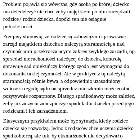
Problem pojawia się wówczas, gdy osoba po której dziecko
ma dziedziczyć nie chce żeby majątkiem po nim zarządzali
rodzice/ rodzic dziecka, dopóki ten nie osiągnie
pełnoletności.
Przepisy stanowią, że rodzice są zobowiązani sprawować
zarząd majątkiem dziecka z należytą starannością a nad
czynnościami przekraczającymi zakres zwykłego zarządu, np.
sprzedaż nieruchomości należącej do dziecka, kontrolę
sprawuje sąd opiekuńczy którego zgoda jest wymagana do
dokonania takiej czynności. Ale w praktyce z tą należytą
starannością różnie bywa, a odpowiednio uzasadniony
wniosek o zgodę sądu na sprzedaż mieszkania może zostać
pozytywnie rozpatrzony. Dlatego spadkodawcy może zależeć,
żeby już za życia zabezpieczyć spadek dla dziecka przed jego
rodzicami i ich zarządzaniem.
Klasycznym przykładem może być sytuacja, kiedy rodzice
dziecka się rozwodzą. Jedno z rodziców chce uczynić dziecko
spadkobiercą, ale tak, by eksmałżonek nie decydował o