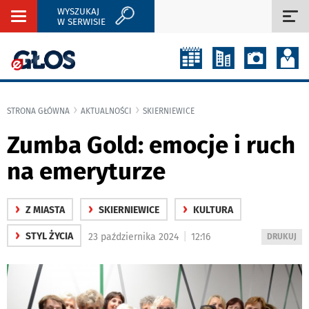
WYSZUKAJ
Rozwiń
Roz
W SERWISIE
nawigację
naw
STRONA GŁÓWNA
AKTUALNOŚCI
SKIERNIEWICE
Zumba Gold: emocje i ruch
na emeryturze
›
›
›
Z MIASTA
SKIERNIEWICE
KULTURA
›
|
STYL ŻYCIA
23 października 2024
12:16
WYDRUKUJ
DRUKUJ
PODSTRON
DO