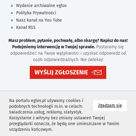
Wydanie archiwalne eglos
Polityka Prywatności
Nasz kanał na You Tube
Kanał RSS
Masz problem, pytanie, pochwałę, albo skargę? Napisz do nas!
Podejmiemy interwencję w Twojej sprawie.
Postaramy się
odpowiedzieć na Twoje wątpliwości i uzyskać odpowiedź od
osób odpowiedzialnych. Nie zwlekaj!
WYŚLIJ ZGŁOSZENIE
Na portalu eglos.pl używamy cookies i
na wyk
Zgadzam się
podobnych technologii m.in. w celach:
świadczenia usług, reklamy, statystyk.
Korzystanie z witryny bez zmiany ustawień Twojej
przeglądarki oznacza, że będą one umieszczane w Twoim
urządzeniu końcowym.
Projekt i wykonanie
Agencja Reklamowa
Idealmedia /
Web