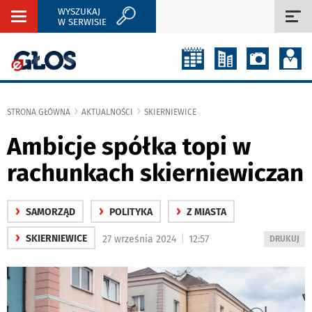
WYSZUKAJ
Rozwiń
Roz
W SERWISIE
nawigację
naw
STRONA GŁÓWNA
AKTUALNOŚCI
SKIERNIEWICE
Ambicje spółka topi w
rachunkach skierniewiczan
›
›
›
SAMORZĄD
POLITYKA
Z MIASTA
›
|
SKIERNIEWICE
27 września 2024
12:57
WYDRUKUJ
DRUKUJ
PODSTRON
DO