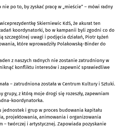
nie po to, by zyskać pracę w „mieście” – mówi radny
wiceprezydentkę Skierniewic KdS, że akurat ten
 zadań koordynatorki, bo w kampanii byli zgodni co do
ą szczególnej uwagi i podjęcia działań, Piotr Łyżeń
owania, które wprowadziły Polakowską-Binder do
aden z naszych radnych nie zostanie zatrudniony w
niknąć konfliktu interesów i zapewnić sprawiedliwe
ała – zatrudniona została w Centrum Kultury i Sztuki.
y grupy, z którą moje drogi się rozeszły, zapewniam
radna-koordynatorka.
u jednostek i grup w proces budowania kapitału
nia, projektowania, animowania i organizowania
m – twórczej i artystycznej. Zapowiada pozyskanie