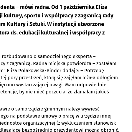
denta – mówi radna. Od 1 października Eliza
kultury, sportu i współpracy z zagranicą rady
 Kultury i Sztuki. W instytucji utworzone
ra ds. edukacji kulturalnej i współpracy z
uki rozbudowano o samodzielnego eksperta –
acy z zagranicą. Radna miejska potwierdza – zostałam
m” Eliza Polakowska-Binder dodaje: – Potrzebę
ej pory przestrzeń, którą się zajęłam leżała odłogiem.
święcono wystarczającej uwagi. Mam odpowiednie
tencje, by nie mieć poczucia, że złamałam jakieś
stawie o samorządzie gminnym należy wywieść
dnego na podstawie umowy o pracę w urzędzie innej
w jednostce organizacyjnej (z wykluczeniem stanowisk
odlegające bezpośrednio prezydentowi można obronić.