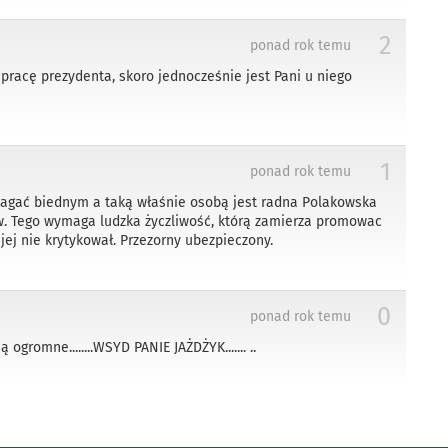
2
ponad rok temu
pracę prezydenta, skoro jednocześnie jest Pani u niego
1
ponad rok temu
magać biednym a taką właśnie osobą jest radna Polakowska
ów. Tego wymaga ludzka życzliwość, którą zamierza promowac
 jej nie krytykował. Przezorny ubezpieczony.
0
ponad rok temu
 są ogromne........WSYD PANIE JAŻDŻYK....... ..