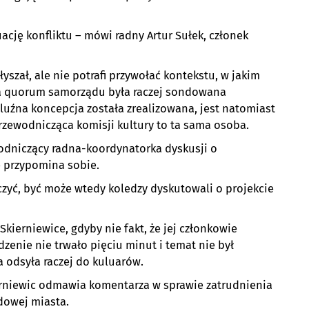
ację konfliktu – mówi radny Artur Sułek, członek
łyszał, ale nie potrafi przywołać kontekstu, w jakim
na quorum samorządu była raczej sondowana
e luźna koncepcja została zrealizowana, jest natomiast
przewodnicząca komisji kultury to ta sama osoba.
ewodniczący radna-koordynatorka dyskusji o
 przypomina sobie.
zyć, być może wtedy koledzy dyskutowali o projekcie
kierniewice, gdyby nie fakt, że jej członkowie
dzenie nie trwało pięciu minut i temat nie był
 odsyła raczej do kuluarów.
kierniewic odmawia komentarza w sprawie zatrudnienia
dowej miasta.