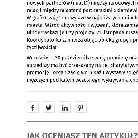
nowych partnerów (miast?) międzynarodowych d
relacji między miastami partnerskimi Skierniew
W grafiku zajęć ma wyjazd w najbliższych dniach
miasta. Wśród aktywności i wyzwań, które zamie
Binder wskazuje trzy projekty. 21 listopada rusz
Koordynatorka zamierza objąć opieką grupę i pro
życzliwością!”
Wcześniej – 30 października swoją premierę mi
sprzedaży ma być przekazany na cel charytatywn
promocję i organizację wernisażu wystawy zdję
mężczyzn pod kątem wczesnego wykrywania cho
JAK OCENIASZ TEN ARTYKUŁ?