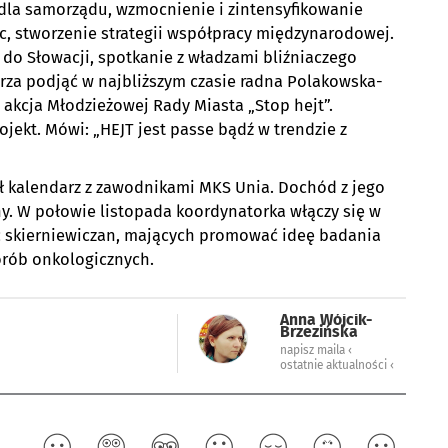
la samorządu, wzmocnienie i zintensyfikowanie
ic, stworzenie strategii współpracy międzynarodowej.
 do Słowacji, spotkanie z władzami bliźniaczego
rza podjąć w najbliższym czasie radna Polakowska-
a akcja Młodzieżowej Rady Miasta „Stop hejt”.
jekt. Mówi: „HEJT jest passe bądź w trendzie z
ał kalendarz z zawodnikami MKS Unia. Dochód z jego
y. W połowie listopada koordynatorka włączy się w
ć skierniewiczan, mających promować ideę badania
rób onkologicznych.
Anna Wójcik-
Brzezińska
napisz maila ‹
ostatnie aktualności ‹