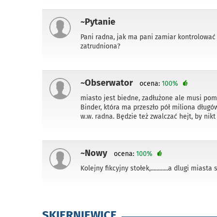
~Pytanie
Pani radna, jak ma pani zamiar kontrolować 
zatrudniona?
~Obserwator
ocena:
100%
miasto jest biedne, zadłużone ale musi po
Binder, która ma przeszło pół miliona dług
w.w. radna. Będzie też zwalczać hejt, by nikt
~Nowy
ocena:
100%
Kolejny fikcyjny stołek,............a dlugi miasta
SKIERNIEWICE