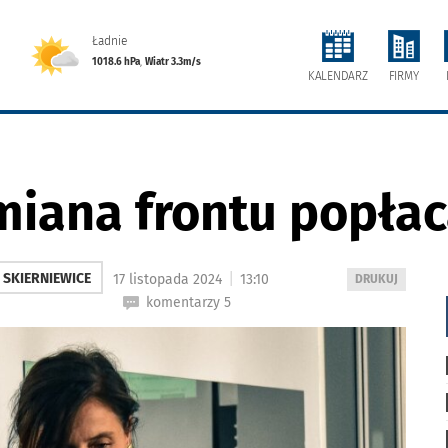
Ładnie
1018.6 hPa
,
Wiatr 3.3m/s
FIRMY
KALENDARZ
miana frontu popła
|
SKIERNIEWICE
17 listopada 2024
13:10
WYDRUKUJ
DRUKUJ
PODSTRONĘ
komentarzy 5
DO