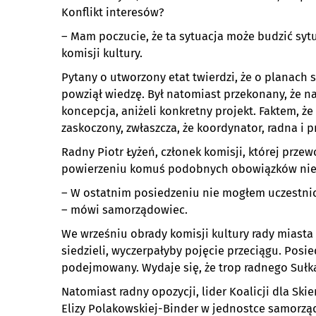
Konflikt interesów?
– Mam poczucie, że ta sytuacja może budzić sytu
komisji kultury.
Pytany o utworzony etat twierdzi, że o planach s
powziął wiedzę. Był natomiast przekonany, że 
koncepcja, aniżeli konkretny projekt. Faktem, ż
zaskoczony, zwłaszcza, że koordynator, radna i 
Radny Piotr Łyżeń, członek komisji, której prz
powierzeniu komuś podobnych obowiązków nie
– W ostatnim posiedzeniu nie mogłem uczestnic
– mówi samorządowiec.
We wrześniu obrady komisji kultury rady miasta S
siedzieli, wyczerpałyby pojęcie przeciągu. Posie
podejmowany. Wydaje się, że trop radnego Sułka
Natomiast radny opozycji, lider Koalicji dla S
Elizy Polakowskiej-Binder w jednostce samorzą