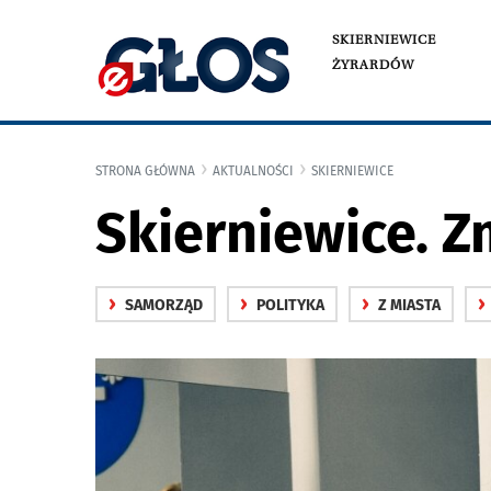
SKIERNIEWICE
ŻYRARDÓW
STRONA GŁÓWNA
AKTUALNOŚCI
SKIERNIEWICE
Skierniewice. Z
›
›
›
›
SAMORZĄD
POLITYKA
Z MIASTA