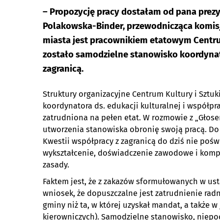
– Propozycję pracy dostałam od pana prezy
Polakowska-Binder, przewodnicząca komisji 
miasta jest pracownikiem etatowym Centrum
zostało samodzielne stanowisko koordynato
zagranicą.
Struktury organizacyjne Centrum Kultury i Szt
koordynatora ds. edukacji kulturalnej i współpr
zatrudniona na pełen etat. W rozmowie z „Głose
utworzenia stanowiska obronię swoją pracą. Do t
Kwestii współpracy z zagranicą do dziś nie po
wykształcenie, doświadczenie zawodowe i kompe
zasady.
Faktem jest, że z zakazów sformułowanych w u
wniosek, że dopuszczalne jest zatrudnienie ra
gminy niż ta, w której uzyskał mandat, a także 
kierowniczych). Samodzielne stanowisko, niep