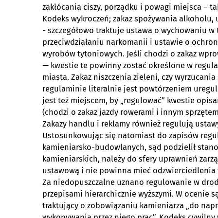
zakłócania ciszy, porządku i powagi miejsca – t
Kodeks wykroczeń; zakaz spożywania alkoholu, 
- szczegółowo traktuje ustawa o wychowaniu w t
przeciwdziałaniu narkomanii i ustawie o ochron
wyrobów tytoniowych. Jeśli chodzi o zakaz wpr
— kwestie te powinny zostać określone w regula
miasta. Zakaz niszczenia zieleni, czy wyrzucan
regulaminie literalnie jest powtórzeniem ureg
jest też miejscem, by „regulować” kwestie opi
(chodzi o zakaz jazdy rowerami i innym sprzęt
Zakazy handlu i reklamy również regulują ustaw
Ustosunkowując się natomiast do zapisów regu
kamieniarsko-budowlanych, sąd podzielił stano
kamieniarskich, należy do sfery uprawnień zarz
ustawową i nie powinna mieć odzwierciedlenia
Za niedopuszczalne uznano regulowanie w drod
przepisami hierarchicznie wyższymi. W ocenie s
traktujący o zobowiązaniu kamieniarza „do nap
wykonywania przez niego prac”. Kodeks cywilny