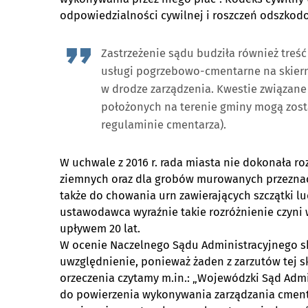
odpowiedzialności cywilnej i roszczeń odszko
Zastrzeżenie sądu budziła również treść
usługi pogrzebowo-cmentarne na skiern
w drodze zarządzenia. Kwestie związane 
położonych na terenie gminy mogą zost
regulaminie cmentarza).
W uchwale z 2016 r. rada miasta nie dokonała r
ziemnych oraz dla grobów murowanych przeznac
także do chowania urn zawierających szczątki l
ustawodawca wyraźnie takie rozróżnienie czyni
upływem 20 lat.
W ocenie Naczelnego Sądu Administracyjnego sk
uwzględnienie, ponieważ żaden z zarzutów tej s
orzeczenia czytamy m.in.: „Wojewódzki Sąd Admi
do powierzenia wykonywania zarządzania cmen