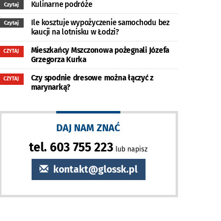
Kulinarne podróże
Czytaj
Ile kosztuje wypożyczenie samochodu bez
Czytaj
kaucji na lotnisku w Łodzi?
Mieszkańcy Mszczonowa pożegnali Józefa
CZYTAJ
Grzegorza Kurka
Czy spodnie dresowe można łączyć z
CZYTAJ
marynarką?
DAJ NAM ZNAĆ
tel. 603 755 223
lub napisz
kontakt@glossk.pl