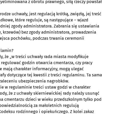
yeliminowana z obrotu prawnego, siłą rzeczy powstał
odze uchwały, jest regulacją krótką, zwięzłą, jej treść
ądkowe, które reguluje, są następujące – wjazd
iej zgody administratora. Zabrania się ustawiania
, krzewów) bez zgody administratora, prowadzenia
iejsca pochówku, podczas trwania ceremonii
ulamin?
dy, że „w treści uchwały rada miasta modyfikuje
 regulować godzin otwarcia cmentarza, czy pracy
e mają charakter informacyjny, mogą ulegać
y dotyczące tej kwestii z treści regulaminu. Ta sama
zaleceniu ubezpieczenia nagrobków.
ie w regulaminie treści ustaw godzi w charakter
ody, że z uchwały skierniewickiej rady należy usunąć
a cmentarzu dzieci w wieku przedszkolnym tylko pod
powiedzialnością za małoletnich regulują
odeksu rodzinnego i opiekuńczego. Z kolei zakaz