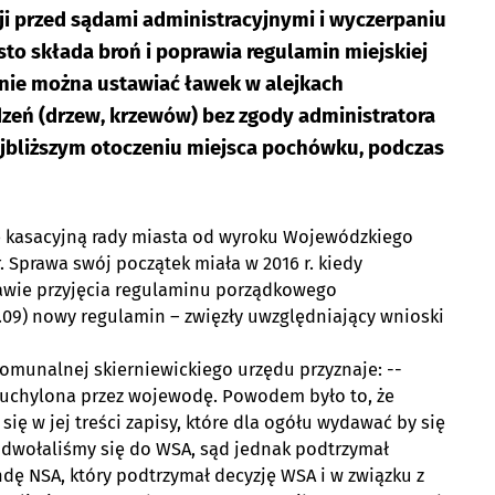
i przed sądami administracyjnymi i wyczerpaniu
to składa broń i poprawia regulamin miejskiej
nie można ustawiać ławek w alejkach
eń (drzew, krzewów) bez zgody administratora
ajbliższym otoczeniu miejsca pochówku, podczas
ę kasacyjną rady miasta od wyroku Wojewódzkiego
. Sprawa swój początek miała w 2016 r. kiedy
awie przyjęcia regulaminu porządkowego
5.09) nowy regulamin – zwięzły uwzględniający wnioski
komunalnej skierniewickiego urzędu przyznaje: --
a uchylona przez wojewodę. Powodem było to, że
ię w jej treści zapisy, które dla ogółu wydawać by się
dwołaliśmy się do WSA, sąd jednak podtrzymał
dę NSA, który podtrzymał decyzję WSA i w związku z