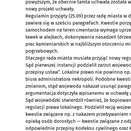
powyższym, że obecnie tamta uchwała została w
nowy projekt uchwały.
Regulamin przyjęty (25.09) przez radę miasta w dr
zawiera się w sześciu paragrafach. Kwestie porz
samochodem na teren cmentarza wymaga uprzedn
ławek w alejkach, dokonywania nasadzeń (drzew
prac kamieniarskich w najbliższym otoczeniu m
pogrzebowych.
Dlaczego rada miasta musiała przyjąć nowy reg
Sąd pierwszej instancji podzielił zarzut wojewo
przepisy ustaw”. Lokalne prawo nie powinno np.
biura administratora nekropoli. Podobne kwesti
zmianom, stąd wojewoda nakazał usunąć paragraf
argumentacja dotyczyła wpisanemu w uchwałę 
Sąd wojewódzki stwierdził również, że kopiowan
regulacji prawa lokalnego. Podzielił rację wojew
kwestie związane np. z nakazem przebywaniem n
opieką osób dorosłych — kwestie związane z od
odpowiednie przepisy Kodeksu cywilnego oraz K