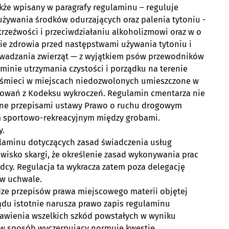
akże wpisany w paragrafy regulaminu – reguluje
używania środków odurzających oraz palenia tytoniu -
rzeźwości i przeciwdziałaniu alkoholizmowi oraz w o
ie zdrowia przed następstwami używania tytoniu i
owadzania zwierząt — z wyjątkiem psów przewodników
minie utrzymania czystości i porządku na terenie
ia śmieci w miejscach niedozwolonych umieszczone w
ulowań z Kodeksu wykroczeń. Regulamin cmentarza nie
sane przepisami ustawy Prawo o ruchu drogowym
em sportowo-rekreacyjnym między grobami.
y.
laminu dotyczących zasad świadczenia usług
wisko skargi, że określenie zasad wykonywania prac
ądcy. Regulacja ta wykracza zatem poza delegację
 w uchwale.
ze przepisów prawa miejscowego materii objętej
ądu istotnie narusza prawo zapis regulaminu
rawienia wszelkich szkód powstałych w wyniku
 w sposób wyczerpujący normuje kwestię