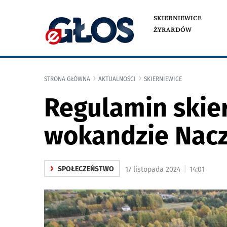
SKIERNIEWICE
ŻYRARDÓW
STRONA GŁÓWNA
AKTUALNOŚCI
SKIERNIEWICE
Regulamin skie
wokandzie Nacz
›
|
SPOŁECZEŃSTWO
17 listopada 2024
14:01