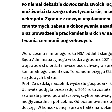
Po niemal dekadzie dowodzenia swoich racj
możliwości dalszego odwoływania się, mias
nekropolii. Zgodnie z nowym regulaminem 
cmentarnych, zabrania dokonywania nasadz
oraz prowadzenia prac kamieniarskich w n
trwania ceremonii pogrzebowych.
We wrześniu minionego roku NSA oddalił skarg
Sądu Administracyjnego w Łodzi z grudnia 2021 r
wojewoda stwierdził nieważność uchwały w spr
komunalnego cmentarza. Teraz radni przyjęli (2
z sądowych batalii.
Piotr Zawadzki, naczelnik wydziału gospodarki 
Uchwała podjęta przez radę w 2016 roku został
zawierała prawo powielaczowe, czyli znajdowały s
mogły zasadne i potrzebne. Od postanowienia o
decyzję. W konsekwencji sprawa trafiła na wokan