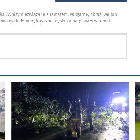
isu. Wpisy niezwiązane z tematem, wulgarne, obraźliwe lub
owanych do merytorycznej dyskusji na powyższy temat.