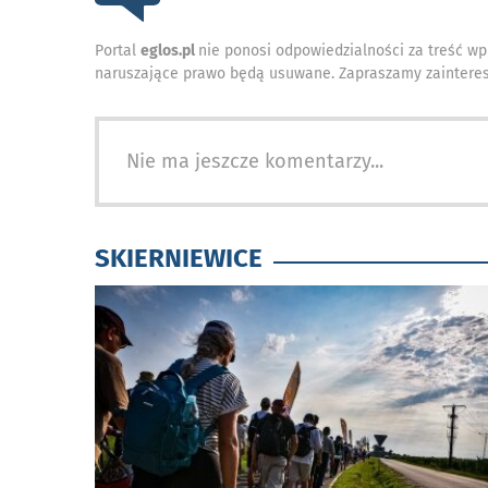
Portal
eglos.pl
nie ponosi odpowiedzialności za treść wp
naruszające prawo będą usuwane. Zapraszamy zainteres
Nie ma jeszcze komentarzy...
SKIERNIEWICE