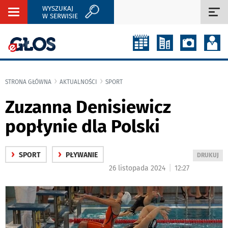
WYSZUKAJ
Rozwiń
Roz
W SERWISIE
nawigację
naw
STRONA GŁÓWNA
AKTUALNOŚCI
SPORT
Zuzanna Denisiewicz
popłynie dla Polski
›
›
SPORT
PŁYWANIE
WYDRUKUJ
DRUKUJ
PODSTRON
|
26 listopada 2024
12:27
DO