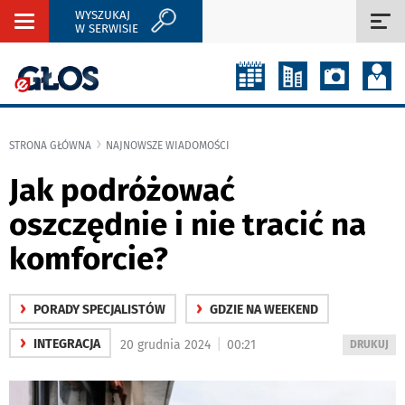
WYSZUKAJ
Rozwiń
Roz
W SERWISIE
nawigację
naw
STRONA GŁÓWNA
NAJNOWSZE WIADOMOŚCI
Jak podróżować
oszczędnie i nie tracić na
komforcie?
›
›
PORADY SPECJALISTÓW
GDZIE NA WEEKEND
›
|
INTEGRACJA
20 grudnia 2024
00:21
WYDRUKUJ
DRUKUJ
PODSTRON
DO