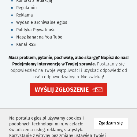
Kontakt z redakcją
Regulamin
Reklama
Wydanie archiwalne eglos
Polityka Prywatności
Nasz kanał na You Tube
Kanał RSS
Masz problem, pytanie, pochwałę, albo skargę? Napisz do nas!
Podejmiemy interwencję w Twojej sprawie.
Postaramy się
odpowiedzieć na Twoje wątpliwości i uzyskać odpowiedź od
osób odpowiedzialnych. Nie zwlekaj!
WYŚLIJ ZGŁOSZENIE
Na portalu eglos.pl używamy cookies i
na wyk
Zgadzam się
podobnych technologii m.in. w celach:
świadczenia usług, reklamy, statystyk.
Korzystanie z witryny bez zmiany ustawień Twojej