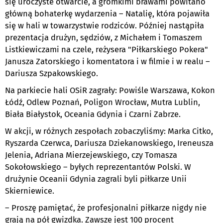
się uroczyste otwarcie, a gromkimi brawami powitano
główną bohaterkę wydarzenia – Natalię, która pojawiła
się w hali w towarzystwie rodziców. Później nastąpiła
prezentacja drużyn, sędziów, z Michałem i Tomaszem
Listkiewiczami na czele, reżysera "Piłkarskiego Pokera"
Janusza Zatorskiego i komentatora i w filmie i w realu –
Dariusza Szpakowskiego.
Na parkiecie hali OSiR zagrały: Powiśle Warszawa, Kokon
Łódź, Odlew Poznań, Poligon Wrocław, Mutra Lublin,
Biała Białystok, Oceania Gdynia i Czarni Zabrze.
W akcji, w różnych zespołach zobaczyliśmy: Marka Citko,
Ryszarda Czerwca, Dariusza Dziekanowskiego, Ireneusza
Jelenia, Adriana Mierzejewskiego, czy Tomasza
Sokołowskiego – byłych reprezentantów Polski. W
drużynie Oceanii Gdynia zagrali byli piłkarze Unii
Skierniewice.
– Proszę pamiętać, że profesjonalni piłkarze nigdy nie
grają na pół gwizdka. Zawsze jest 100 procent