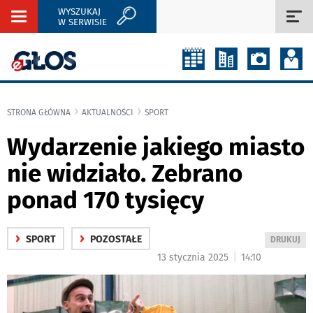
WYSZUKAJ
Rozwiń
Roz
W SERWISIE
nawigację
naw
STRONA GŁÓWNA
AKTUALNOŚCI
SPORT
Wydarzenie jakiego miasto
nie widziało. Zebrano
ponad 170 tysięcy
›
›
SPORT
POZOSTAŁE
WYDRUKUJ
DRUKUJ
PODSTRON
|
13 stycznia 2025
14:10
DO