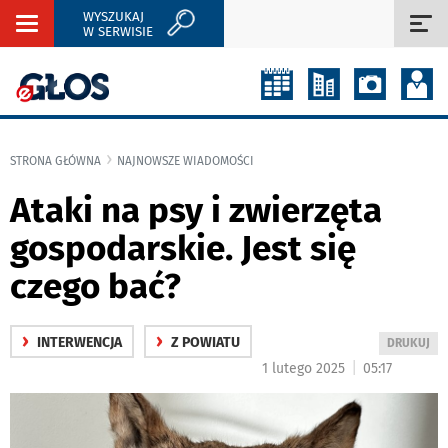
WYSZUKAJ
Rozwiń
Roz
W SERWISIE
nawigację
naw
STRONA GŁÓWNA
NAJNOWSZE WIADOMOŚCI
Ataki na psy i zwierzęta
gospodarskie. Jest się
czego bać?
›
›
INTERWENCJA
Z POWIATU
WYDRUKUJ
DRUKUJ
PODSTRON
|
1 lutego 2025
05:17
DO