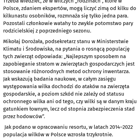
Trzeba wiedzieć, że w wilczych „rodzinach”, które w
Polsce, zdaniem ekspertów, mogą liczyć zimą od kilku do
kilkunastu osobników, rozmnaża się tylko jedna para.
Pozostali członkowie watahy to zwykle potomstwo pary
rodzicielskiej z poprzedniego sezonu.
Mikołaj Dorożała, podsekretarz stanu w Ministerstwie
Klimatu i Środowiska, na pytania o rosnącą populację
tych zwierząt odpowiada: „Najlepszym sposobem na
zapobieganie stratom w zwierzętach gospodarczych jest
stosowanie różnorodnych metod ochrony inwentarza.
Jak wskazują badania naukowe, w całym zasięgu
występowania wilka dochodzi do ataków na zwierzęta
gospodarskie, a poziom szkód nie zależy od statusu
ochronnego wilka ani od tego, czy wilki są w danym kraju
gatunkiem łownym, lecz od stopnia zabezpieczenia stad
przez hodowców”.
Jak podano w opracowaniu resortu, w latach 2014–2022
populacja wilków w Polsce wzrosła trzykrotnie.