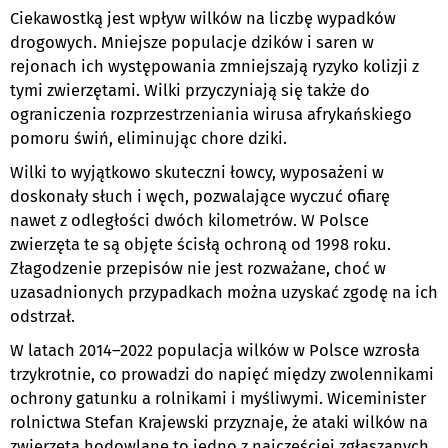
Ciekawostką jest wpływ wilków na liczbę wypadków
drogowych. Mniejsze populacje dzików i saren w
rejonach ich występowania zmniejszają ryzyko kolizji z
tymi zwierzętami. Wilki przyczyniają się także do
ograniczenia rozprzestrzeniania wirusa afrykańskiego
pomoru świń, eliminując chore dziki.
Wilki to wyjątkowo skuteczni łowcy, wyposażeni w
doskonały słuch i węch, pozwalające wyczuć ofiarę
nawet z odległości dwóch kilometrów. W Polsce
zwierzęta te są objęte ścisłą ochroną od 1998 roku.
Złagodzenie przepisów nie jest rozważane, choć w
uzasadnionych przypadkach można uzyskać zgodę na ich
odstrzał.
W latach 2014–2022 populacja wilków w Polsce wzrosła
trzykrotnie, co prowadzi do napięć między zwolennikami
ochrony gatunku a rolnikami i myśliwymi. Wiceminister
rolnictwa Stefan Krajewski przyznaje, że ataki wilków na
zwierzęta hodowlane to jedno z najczęściej zgłaszanych