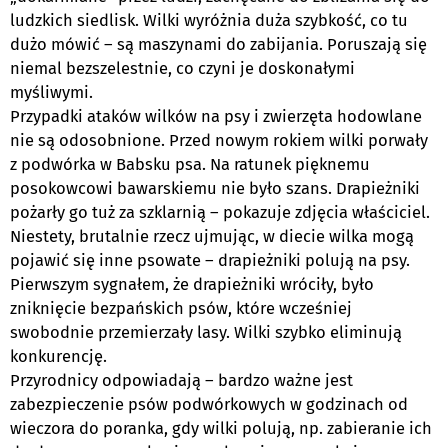
ludzkich siedlisk. Wilki wyróżnia duża szybkość, co tu
dużo mówić – są maszynami do zabijania. Poruszają się
niemal bezszelestnie, co czyni je doskonałymi
myśliwymi.
Przypadki ataków wilków na psy i zwierzęta hodowlane
nie są odosobnione. Przed nowym rokiem wilki porwały
z podwórka w Babsku psa. Na ratunek pięknemu
posokowcowi bawarskiemu nie było szans. Drapieżniki
pożarły go tuż za szklarnią – pokazuje zdjęcia właściciel.
Niestety, brutalnie rzecz ujmując, w diecie wilka mogą
pojawić się inne psowate – drapieżniki polują na psy.
Pierwszym sygnałem, że drapieżniki wróciły, było
zniknięcie bezpańskich psów, które wcześniej
swobodnie przemierzały lasy. Wilki szybko eliminują
konkurencję.
Przyrodnicy odpowiadają – bardzo ważne jest
zabezpieczenie psów podwórkowych w godzinach od
wieczora do poranka, gdy wilki polują, np. zabieranie ich