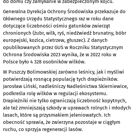
do domu czy zamykanie w zabezpieczonym kojcu.
Generalna Dyrekcja Ochrony Środowiska przekazuje do
Głównego Urzędu Statystycznego raz w roku dane
dotyczące liczebności ośmiu gatunków zwierząt
chronionych (żubr, wilk, ryś, niedźwiedź brunatny, bóbr
europejski, kozica, cietrzew, głuszec). Z danych
opublikowanych przez GUS w Roczniku Statystycznym
Ochrona Środowiska 2023 wynika, że w 2022 roku w
Polsce było 4 328 osobników wilków.
W Puszczy Bolimowskiej zarówno leśnicy, jak i myśliwi
potwierdzają rosnącą populację tych drapieżników.
Jarosław Liński, nadleśniczy Nadleśnictwa Skierniewice,
podkreśla rolę wilków w regulacji ekosystemu.
Drapieżniki nie tylko ograniczają liczebność kopytnych,
ale też zmniejszają szkody w uprawach rolnych i młodych
lasach, które są przysmakiem jeleniowatych. Ich
obecność sprawia, że zwierzyna pozostaje w ciągłym
ruchu, co sprzyja regeneracji lasów.