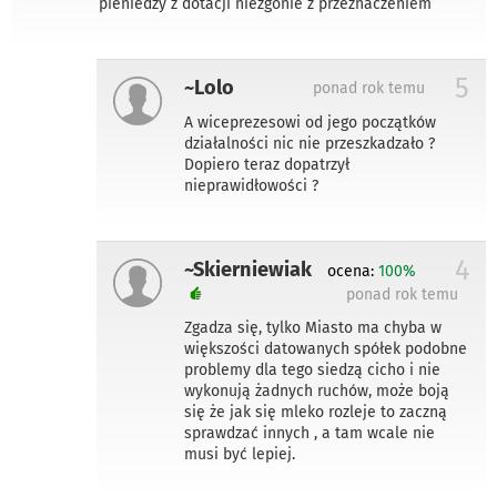
pieniedzy z dotacji niezgonie z przeznaczeniem
5
~Lolo
ponad rok temu
A wiceprezesowi od jego początków
działalności nic nie przeszkadzało ?
Dopiero teraz dopatrzył
nieprawidłowości ?
4
~Skierniewiak
ocena:
100%
ponad rok temu
Zgadza się, tylko Miasto ma chyba w
większości datowanych spółek podobne
problemy dla tego siedzą cicho i nie
wykonują żadnych ruchów, może boją
się że jak się mleko rozleje to zaczną
sprawdzać innych , a tam wcale nie
musi być lepiej.