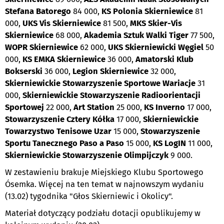
Stefana Batorego
84 000,
KS Polonia Skierniewice
81
000,
UKS Vis Skierniewice
81 500,
MKS Skier-Vis
Skierniewice
68 000,
Akademia Sztuk Walki Tiger
77 500,
WOPR Skierniewice
62 000,
UKS Skierniewicki Węgiel
50
000,
KS EMKA Skierniewice
36 000,
Amatorski Klub
Bokserski
36 000,
Legion Skierniewice
32 000,
Skierniewickie Stowarzyszenie Sportowe Wariacje
31
000,
Skierniewickie Stowarzyszenie Radioorientacji
Sportowej
22 000,
Art Station
25 000,
KS Inverno
17 000,
Stowarzyszenie Cztery Kółka
17 000,
Skierniewickie
Towarzystwo Tenisowe Uzar
15 000,
Stowarzyszenie
Sportu Tanecznego Paso a Paso
15 000,
KS LogIN
11 000,
Skierniewickie Stowarzyszenie Olimpijczyk
9 000.
W zestawieniu brakuje Miejskiego Klubu Sportowego
Ósemka. Więcej na ten temat w najnowszym wydaniu
(13.02) tygodnika "Głos Skierniewic i Okolicy".
Materiał dotyczący podziału dotacji opublikujemy w