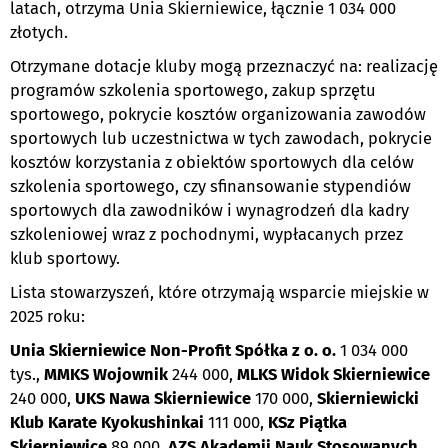
latach, otrzyma Unia Skierniewice, łącznie 1 034 000
złotych.
Otrzymane dotacje kluby mogą przeznaczyć na: realizację
programów szkolenia sportowego, zakup sprzętu
sportowego, pokrycie kosztów organizowania zawodów
sportowych lub uczestnictwa w tych zawodach, pokrycie
kosztów korzystania z obiektów sportowych dla celów
szkolenia sportowego, czy sfinansowanie stypendiów
sportowych dla zawodników i wynagrodzeń dla kadry
szkoleniowej wraz z pochodnymi, wypłacanych przez
klub sportowy.
Lista stowarzyszeń, które otrzymają wsparcie miejskie w
2025 roku:
Unia Skierniewice Non-Profit Spółka z o. o.
1 034 000
tys.,
MMKS Wojownik
244 000,
MLKS Widok Skierniewice
240 000,
UKS Nawa Skierniewice
170 000,
Skierniewicki
Klub Karate Kyokushinkai
111 000,
KSz Piątka
Skierniewice
89 000,
AZS Akademii Nauk Stosowanych