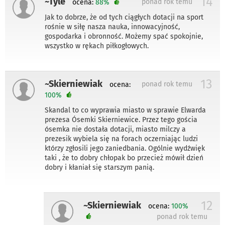
14
~Tyle
ponad rok temu
ocena:
88%
Jak to dobrze, że od tych ciągłych dotacji na sport
rośnie w siłę nasza nauka, innowacyjność,
gospodarka i obronność. Możemy spać spokojnie,
wszystko w rękach piłkogłowych.
13
~Skierniewiak
ponad rok temu
ocena:
100%
Skandal to co wyprawia miasto w sprawie Elwarda
prezesa Ósemki Skierniewice. Przez tego gościa
ósemka nie dostała dotacji, miasto milczy a
prezesik wybiela się na forach oczerniając ludzi
którzy zgłosili jego zaniedbania. Ogólnie wydźwięk
taki , że to dobry chłopak bo przecież mówił dzień
dobry i kłaniał się starszym panią.
12
~Skierniewiak
ocena:
100%
ponad rok temu