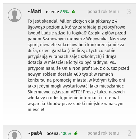
3
~Mati
ponad rok temu
ocena:
88%
To jest skandal! Milion złotych dla piłkarzy z 4
ligowego poziomu, którzy zarabiają pięciocyfrowe
kwoty! Ludzie gdzie tu logika!? Czapki z głów przed
panem Szanownym radnym z Wojownika. Niszowy
sport, niewiele sukcesów bo i konkurencja nie za
duża, dzieci garstka (nie licząc tych co sobie
przypisują w ramach zajęć szkolnych) i druga
dotacja w mieście! Nic tylko być radnym. Ps.:
przypominam, że Unia Non profit SP. z o.o. tuż przed
nowym rokiem dostała 400 tys zł w ramach
konkursu na promocję miasta, w którym tylko oni
jako jedyni mogli wystartować! Jako mieszkaniec
Skierniewic zgłaszam VETO! Proszę także naszych
włodarzy o udostępnienie informacji na temat
wsparcia klubów przez spółki miejskie w naszym
mieście!
2
~pat4
ponad rok temu
ocena:
100%