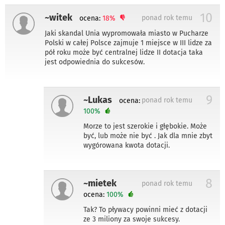
10
~witek
ponad rok temu
ocena:
18%
Jaki skandal Unia wypromowała miasto w Pucharze
Polski w całej Polsce zajmuje 1 miejsce w III lidze za
pół roku może być centralnej lidze II dotacja taka
jest odpowiednia do sukcesów.
9
~Lukas
ponad rok temu
ocena:
100%
Morze to jest szerokie i głębokie. Może
być, lub może nie być . Jak dla mnie zbyt
wygórowana kwota dotacji.
8
~mietek
ponad rok temu
ocena:
100%
Tak? To pływacy powinni mieć z dotacji
ze 3 miliony za swoje sukcesy.