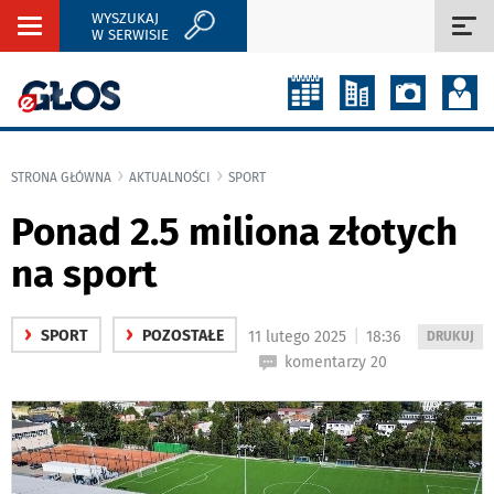
WYSZUKAJ
Rozwiń
Roz
W SERWISIE
nawigację
naw
STRONA GŁÓWNA
AKTUALNOŚCI
SPORT
Ponad 2.5 miliona złotych
na sport
›
›
|
SPORT
POZOSTAŁE
11 lutego 2025
18:36
WYDRUKUJ
DRUKUJ
PODSTRON
komentarzy 20
DO