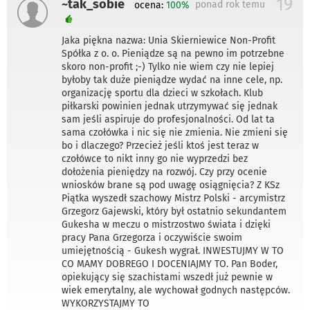
19
~tak_sobie
ponad rok temu
ocena:
100%
Jaka piękna nazwa: Unia Skierniewice Non-Profit
Spółka z o. o. Pieniądze są na pewno im potrzebne
skoro non-profit ;-) Tylko nie wiem czy nie lepiej
byłoby tak duże pieniądze wydać na inne cele, np.
organizację sportu dla dzieci w szkołach. Klub
piłkarski powinien jednak utrzymywać się jednak
sam jeśli aspiruje do profesjonalności. Od lat ta
sama czołówka i nic się nie zmienia. Nie zmieni się
bo i dlaczego? Przecież jeśli ktoś jest teraz w
czołówce to nikt inny go nie wyprzedzi bez
dołożenia pieniędzy na rozwój. Czy przy ocenie
wniosków brane są pod uwagę osiągnięcia? Z KSz
Piątka wyszedł szachowy Mistrz Polski - arcymistrz
Grzegorz Gajewski, który był ostatnio sekundantem
Gukesha w meczu o mistrzostwo świata i dzięki
pracy Pana Grzegorza i oczywiście swoim
umiejętnością - Gukesh wygrał. INWESTUJMY W TO
CO MAMY DOBREGO I DOCENIAJMY TO. Pan Boder,
opiekujący się szachistami wszedł już pewnie w
wiek emerytalny, ale wychował godnych następców.
WYKORZYSTAJMY TO