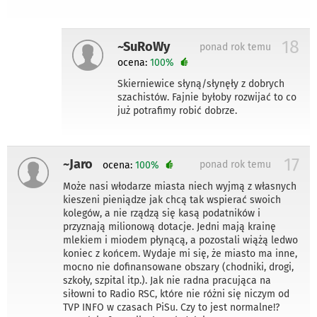
18
~SuRoWy
ponad rok temu
ocena:
100%
Skierniewice słyną/słynęły z dobrych
szachistów. Fajnie byłoby rozwijać to co
już potrafimy robić dobrze.
17
~Jaro
ponad rok temu
ocena:
100%
Może nasi włodarze miasta niech wyjmą z własnych
kieszeni pieniądze jak chcą tak wspierać swoich
kolegów, a nie rządzą się kasą podatników i
przyznają milionową dotacje. Jedni mają krainę
mlekiem i miodem płynącą, a pozostali wiążą ledwo
koniec z końcem. Wydaje mi się, że miasto ma inne,
mocno nie dofinansowane obszary (chodniki, drogi,
szkoły, szpital itp.). Jak nie radna pracująca na
siłowni to Radio RSC, które nie różni się niczym od
TVP INFO w czasach PiSu. Czy to jest normalne!?