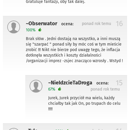
Gratuluje fantazji, oby tak dalej.
16
~Obserwator
ponad rok temu
ocena:
100%
Brak słów . Jedni dostają na wszystko, a inni muszą
się "szarpać " ponad siły by móc coś w tym mieście
zrobić !!! Nikt nie bierze pod uwagę tego, że inflacja
dotknęła wszystkich i koszty działalności
/organizacji imprez -zsjec znacząco wzrosły . Wstyd !
15
~NieIdzcieTaDroga
ocena:
67%
ponad rok temu
Jurek, Jurek przyciół ma wielu, każdy
chciałby tak jak On, po trupach do celu
!!!!!