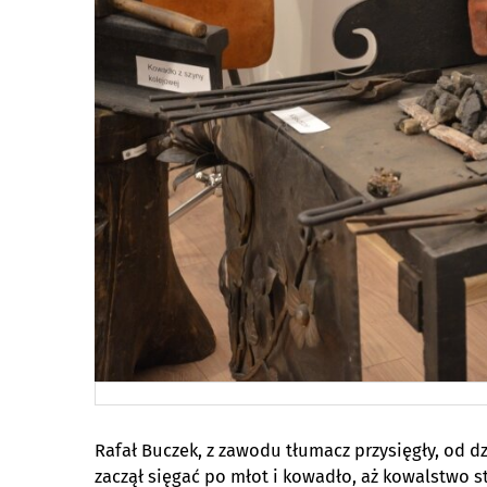
Rafał Buczek, z zawodu tłumacz przysięgły, od d
zaczął sięgać po młot i kowadło, aż kowalstwo st