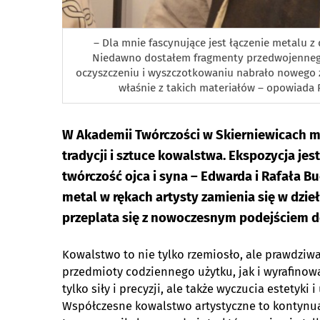
– Dla mnie fascynujące jest łączenie metalu 
Niedawno dostałem fragmenty przedwojennego
oczyszczeniu i wyszczotkowaniu nabrało nowego 
właśnie z takich materiałów – opowiada R
W Akademii Twórczości w Skierniewicach 
tradycji i sztuce kowalstwa. Ekspozycja jes
twórczość ojca i syna – Edwarda i Rafała B
metal w rękach artysty zamienia się w dzie
przeplata się z nowoczesnym podejściem d
Kowalstwo to nie tylko rzemiosło, ale prawdziw
przedmioty codziennego użytku, jak i wyrafinow
tylko siły i precyzji, ale także wyczucia estety
Współczesne kowalstwo artystyczne to kontynuac