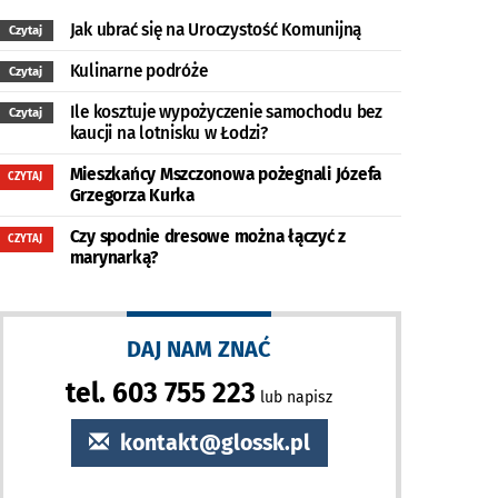
Jak ubrać się na Uroczystość Komunijną
Czytaj
Kulinarne podróże
Czytaj
Ile kosztuje wypożyczenie samochodu bez
Czytaj
kaucji na lotnisku w Łodzi?
Mieszkańcy Mszczonowa pożegnali Józefa
CZYTAJ
Grzegorza Kurka
Czy spodnie dresowe można łączyć z
CZYTAJ
marynarką?
DAJ NAM ZNAĆ
tel. 603 755 223
lub napisz
kontakt@glossk.pl