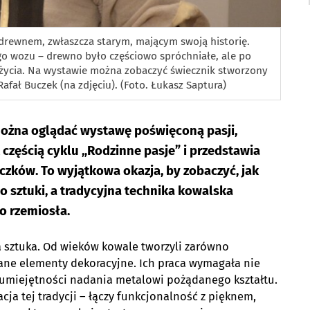
z drewnem, zwłaszcza starym, mającym swoją historię.
 wozu – drewno było częściowo spróchniałe, ale po
życia. Na wystawie można zobaczyć świecznik stworzony
afał Buczek (na zdjęciu). (Foto. Łukasz Saptura)
można oglądać wystawę poświęconą pasji,
t częścią cyklu „Rodzinne pasje” i przedstawia
uczków. To wyjątkowa okazja, by zobaczyć, jak
ło sztuki, a tradycyjna technika kowalska
o rzemiosła.
a sztuka. Od wieków kowale tworzyli zarówno
ane elementy dekoracyjne. Ich praca wymagała nie
ki i umiejętności nadania metalowi pożądanego kształtu.
ja tej tradycji – łączy funkcjonalność z pięknem,