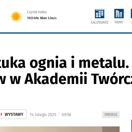
Czyste niebo
1023 hPa
,
Wiatr 3.3m/s
FIRMY
KALENDARZ
tuka ognia i metalu
w w Akademii Twórc
›
|
WYSTAWY
14 lutego 2025
09:56
WYDRUKUJ
DRUKUJ
PODSTRONĘ
DO