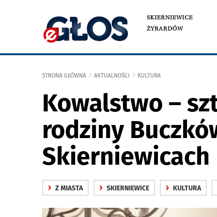
SKIERNIEWICE
ŻYRARDÓW
STRONA GŁÓWNA
AKTUALNOŚCI
KULTURA
Kowalstwo – sz
rodziny Buczkó
Skierniewicach
›
›
›
Z MIASTA
SKIERNIEWICE
KULTURA