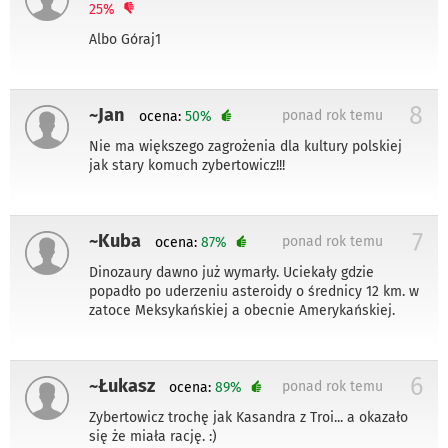
25%
Albo Góraj1
8
~Jan
ponad rok temu
ocena:
50%
Nie ma większego zagrożenia dla kultury polskiej
jak stary komuch zybertowicz!!!
7
~Kuba
ponad rok temu
ocena:
87%
Dinozaury dawno już wymarły. Uciekały gdzie
popadło po uderzeniu asteroidy o średnicy 12 km. w
zatoce Meksykańskiej a obecnie Amerykańskiej.
6
~Łukasz
ponad rok temu
ocena:
89%
Zybertowicz trochę jak Kasandra z Troi... a okazało
się że miała rację. :)