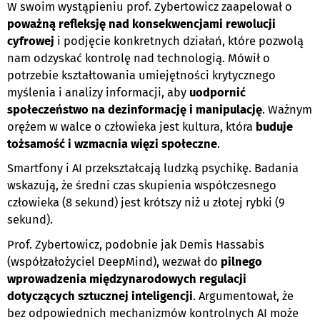
W swoim wystąpieniu prof. Zybertowicz zaapelował o
poważną refleksję nad konsekwencjami rewolucji
cyfrowej
i podjęcie konkretnych działań, które pozwolą
nam odzyskać kontrolę nad technologią. Mówił o
potrzebie kształtowania umiejętności krytycznego
myślenia i analizy informacji, aby
uodpornić
społeczeństwo na dezinformację i manipulację
. Ważnym
orężem w walce o człowieka jest kultura, która
buduje
tożsamość i wzmacnia więzi społeczne
.
Smartfony i AI przekształcają ludzką psychikę. Badania
wskazują, że średni czas skupienia współczesnego
człowieka (8 sekund) jest krótszy niż u złotej rybki (9
sekund).
Prof. Zybertowicz, podobnie jak Demis Hassabis
(współzałożyciel DeepMind), wezwał do
pilnego
wprowadzenia międzynarodowych regulacji
dotyczących sztucznej inteligencji
. Argumentował, że
bez odpowiednich mechanizmów kontrolnych AI może