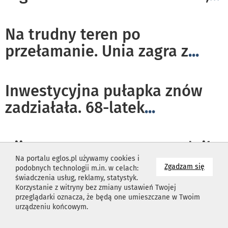
Na trudny teren po
przełamanie. Unia zagra z
...
Inwestycyjna pułapka znów
zadziałała. 68-latek
...
Pijany rowerzysta przewrócił
Na portalu eglos.pl używamy cookies i
się na osiedlu
...
na wyk
Zgadzam się
podobnych technologii m.in. w celach:
świadczenia usług, reklamy, statystyk.
Korzystanie z witryny bez zmiany ustawień Twojej
przeglądarki oznacza, że będą one umieszczane w Twoim
Skierniewice narysowały
urządzeniu końcowym.
przyszłość miasta.
...