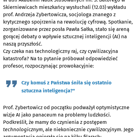
Skierniewicach mieszkańcy wysłuchali (12.03) wykładu
prof. Andrzeja Zybertowicza, socjologa znanego z
krytycznego spojrzenia na rewolucję cyfrową. Spotkanie,
zorganizowane przez posła Pawła Sałka, stało się areną
gorącej debaty o wpływie sztucznej inteligencji (AI) na
naszą przyszłość.
Czy czeka nas technologiczny raj, czy cywilizacyjna
katastrofa? Na to pytanie próbował odpowiedzieć
profesor, rozpoczynając prowokacyjnie:
Czy komuś z Państwa śniła się ostatnio
sztuczna inteligencja?"
Prof. Zybertowicz od początku podważył optymistyczne
wizje AI jako panaceum na problemy ludzkości.
Podkreślił, że mamy do czynienia z postępem
technologicznym
, ale niekoniecznie
cywilizacyjnym
. Jego
argumentacja opierała się na kilku filarach: