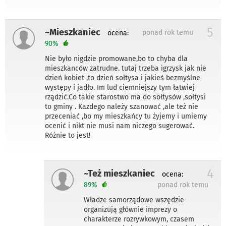
5
~Mieszkaniec
ponad rok temu
ocena:
90%
Nie było nigdzie promowane,bo to chyba dla
mieszkanców zatrudne. tutaj trzeba igrzysk jak nie
dzień kobiet ,to dzień sołtysa i jakieś bezmyślne
występy i jadło. Im lud ciemniejszy tym łatwiej
rządzić.Co takie starostwo ma do sołtysów ,sołtysi
to gminy . Kazdego należy szanować ,ale też nie
przeceniać ,bo my mieszkańcy tu żyjemy i umiemy
ocenić i nikt nie musi nam niczego sugerować.
Różnie to jest!
4
~Też mieszkaniec
ocena:
89%
ponad rok temu
Władze samorządowe wszędzie
organizują głównie imprezy o
charakterze rozrywkowym, czasem