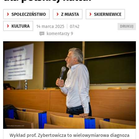
›
›
›
SPOŁECZEŃSTWO
Z MIASTA
SKIERNIEWICE
›
|
KULTURA
14 marca 2025
07:42
WYDRUKUJ
DRUKUJ
PODSTRON
komentarzy 9
DO
Wykład prof. Zybertowicza to wielowymiarowa diagnoza