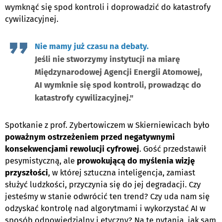
wymknąć się spod kontroli i doprowadzić do katastrofy
cywilizacyjnej.
Nie mamy już czasu na debaty.
Jeśli nie stworzymy instytucji na miarę
Międzynarodowej Agencji Energii Atomowej,
AI wymknie się spod kontroli, prowadząc do
katastrofy cywilizacyjnej."
Spotkanie z prof. Zybertowiczem w Skierniewicach było
poważnym ostrzeżeniem przed negatywnymi
konsekwencjami rewolucji cyfrowej
. Gość przedstawił
pesymistyczną, ale
prowokującą do myślenia wizję
przyszłości
, w której sztuczna inteligencja, zamiast
służyć ludzkości, przyczynia się do jej degradacji. Czy
jesteśmy w stanie odwrócić ten trend? Czy uda nam się
odzyskać kontrolę nad algorytmami i wykorzystać AI w
sposób odpowiedzialny i etyczny? Na te pytania, jak sam