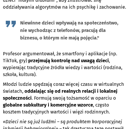
dzieci
"małymi diabłami"
, aby zilustrować siłę
oddziaływania algorytmów na ich psychikę i zachowanie.
Niewinne dzieci wpływają na społeczeństwo,
nie wychodząc z telefonów, pracują dla
biznesu, o którym nie mają pojęcia."
Profesor argumentował, że smartfony i aplikacje (np.
TikTok, gry)
przejmują kontrolę nad uwagą dzieci
,
wypierając tradycyjne źródła wiedzy i wartości (rodzina,
szkoła, kultura).
Młodzi ludzie spędzają coraz więcej czasu w wirtualnych
światach,
oddalając się od realnych relacji i lokalnej
społeczności
. Formują swoją tożsamość w oparciu o
globalne subkultury i komercyjne wzorce
, często
kosztem tradycyjnych wartości i więzi rodzinnych.
«Dzieci nie są już ludźmi – są produktem korporacyjnej
inżynierii behawioralnej» –
tak drastyczną tezę postawił