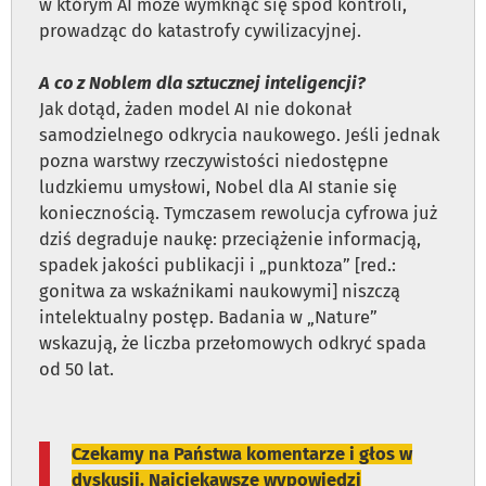
w którym AI może wymknąć się spod kontroli,
prowadząc do katastrofy cywilizacyjnej.
A co z Noblem dla sztucznej inteligencji?
Jak dotąd, żaden model AI nie dokonał
samodzielnego odkrycia naukowego. Jeśli jednak
pozna warstwy rzeczywistości niedostępne
ludzkiemu umysłowi, Nobel dla AI stanie się
koniecznością. Tymczasem rewolucja cyfrowa już
dziś degraduje naukę: przeciążenie informacją,
spadek jakości publikacji i „punktoza” [red.:
gonitwa za wskaźnikami naukowymi] niszczą
intelektualny postęp. Badania w „Nature”
wskazują, że liczba przełomowych odkryć spada
od 50 lat.
Czekamy na Państwa komentarze i głos w
dyskusji. Najciekawsze wypowiedzi