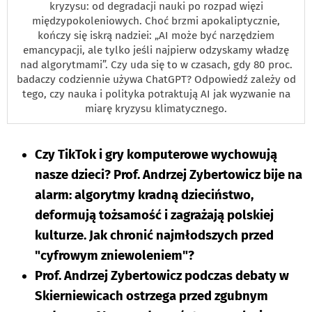
kryzysu: od degradacji nauki po rozpad więzi
międzypokoleniowych. Choć brzmi apokaliptycznie,
kończy się iskrą nadziei: „AI może być narzędziem
emancypacji, ale tylko jeśli najpierw odzyskamy władzę
nad algorytmami”. Czy uda się to w czasach, gdy 80 proc.
badaczy codziennie używa ChatGPT? Odpowiedź zależy od
tego, czy nauka i polityka potraktują AI jak wyzwanie na
miarę kryzysu klimatycznego.
Czy TikTok i gry komputerowe wychowują
nasze dzieci? Prof. Andrzej Zybertowicz bije na
alarm: algorytmy kradną dzieciństwo,
deformują tożsamość i zagrażają polskiej
kulturze. Jak chronić najmłodszych przed
"cyfrowym zniewoleniem"?
Prof. Andrzej Zybertowicz podczas debaty w
Skierniewicach ostrzega przed zgubnym