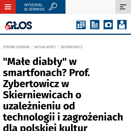
WYSZUKAJ
Rozwiń
Roz
W SERWISIE
nawigację
naw
STRONA GŁÓWNA
AKTUALNOŚCI
SKIERNIEWICE
"Małe diabły" w
smartfonach? Prof.
Zybertowicz w
Skierniewicach o
uzależnieniu od
technologii i zagrożeniach
dla polskiej kultur