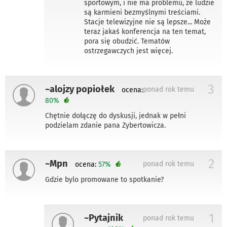
sportowym, i nie ma problemu, że ludzie
są karmieni bezmyślnymi treściami.
Stacje telewizyjne nie są lepsze... Może
teraz jakaś konferencja na ten temat,
pora się obudzić. Tematów
ostrzegawczych jest więcej.
3
~alojzy popiołek
ponad rok temu
ocena:
80%
Chętnie dołączę do dyskusji, jednak w pełni
podzielam zdanie pana Zybertowicza.
2
~Mpn
ponad rok temu
ocena:
57%
Gdzie bylo promowane to spotkanie?
1
~Pytajnik
ponad rok temu