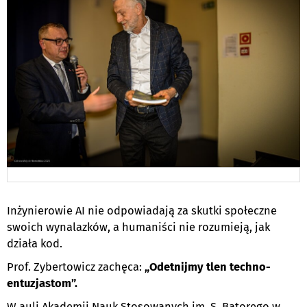
Inżynierowie AI nie odpowiadają za skutki społeczne
swoich wynalazków, a humaniści nie rozumieją, jak
działa kod.
Prof. Zybertowicz zachęca:
„Odetnijmy tlen techno-
entuzjastom”.
W auli Akademii Nauk Stosowanych im. S. Batorego w