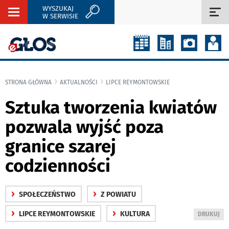
WYSZUKAJ
Rozwiń
Roz
W SERWISIE
nawigację
naw
STRONA GŁÓWNA
AKTUALNOŚCI
LIPCE REYMONTOWSKIE
Sztuka tworzenia kwiatów
pozwala wyjść poza
granice szarej
codzienności
›
›
SPOŁECZEŃSTWO
Z POWIATU
›
›
LIPCE REYMONTOWSKIE
KULTURA
WYDRUKUJ
DRUKUJ
PODSTRON