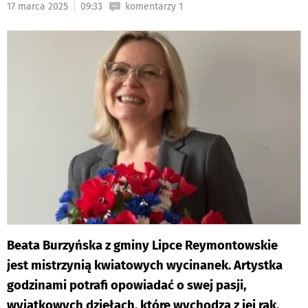
|
17 marca 2025
09:33
komentarzy 1
DO
Beata Burzyńska z gminy Lipce Reymontowskie
jest mistrzynią kwiatowych wycinanek. Artystka
godzinami potrafi opowiadać o swej pasji,
wyjątkowych dziełach, które wychodzą z jej rąk.