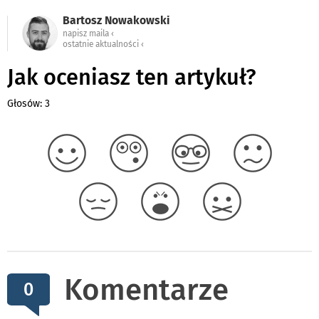
Bartosz Nowakowski
napisz maila ‹
ostatnie aktualności ‹
Jak oceniasz ten artykuł?
Głosów: 3
Komentarze
0