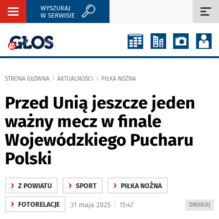
WYSZUKAJ
Rozwiń
Roz
W SERWISIE
nawigację
naw
STRONA GŁÓWNA
AKTUALNOŚCI
PIŁKA NOŻNA
Przed Unią jeszcze jeden
ważny mecz w finale
Wojewódzkiego Pucharu
Polski
›
›
›
Z POWIATU
SPORT
PIŁKA NOŻNA
›
|
FOTORELACJE
31 maja 2025
15:47
WYDRUKUJ
DRUKUJ
PODSTRON