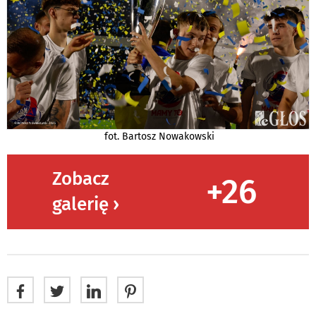
fot. Bartosz Nowakowski
Zobacz
+26
galerię ›