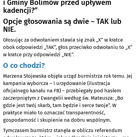
i Gminy Bolimów przed upływem
kadencji?”
Opcje głosowania są dwie – TAK lub
NIE.
Głosując za odwołaniem stawia się znak „X” w kratce
obok odpowiedzi „TAK”, głos przeciwko odwołaniu to „X”
w kratce przy odpowiedzi „NIE”.
O co chodzi?
Marzena Słojewska objęła urząd burmistrza rok temu. Jej
kampania wyborcza – i urzędowanie (ilustracja
oficjalnego kanału na FB) – przebiegały pod hasłem
zaczerpniętym z Ewangelii według św. Mateusza: „Bo
gdzie jest twój skarb, tam będzie i serce twoje”. W
praktyce miało to oznaczać transparentność,
gospodarność i skupienie na dobru wspólnym.
Tymczasem burmistrz stanęła w obliczu referendum