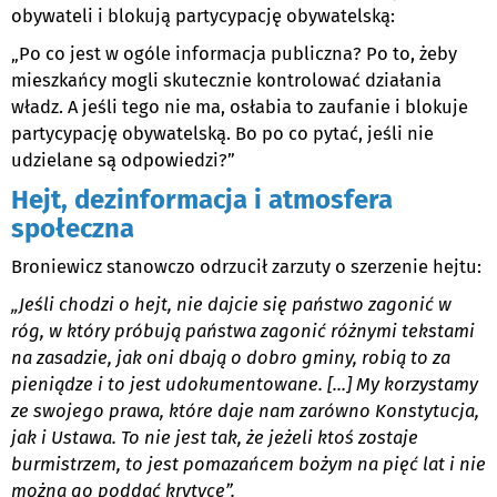
obywateli i blokują partycypację obywatelską:
„Po co jest w ogóle informacja publiczna? Po to, żeby
mieszkańcy mogli skutecznie kontrolować działania
władz. A jeśli tego nie ma, osłabia to zaufanie i blokuje
partycypację obywatelską. Bo po co pytać, jeśli nie
udzielane są odpowiedzi?”
Hejt, dezinformacja i atmosfera
społeczna
Broniewicz stanowczo odrzucił zarzuty o szerzenie hejtu:
„Jeśli chodzi o hejt, nie dajcie się państwo zagonić w
róg, w który próbują państwa zagonić różnymi tekstami
na zasadzie, jak oni dbają o dobro gminy, robią to za
pieniądze i to jest udokumentowane. [...] My korzystamy
ze swojego prawa, które daje nam zarówno Konstytucja,
jak i Ustawa. To nie jest tak, że jeżeli ktoś zostaje
burmistrzem, to jest pomazańcem bożym na pięć lat i nie
można go poddać krytyce”.