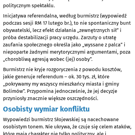
politycznym spektaklu.
Inicjatywa referendalna, według burmistrz (wypowiedź
podczas sesji RM 17 lutego br.), to nie spontaniczny bunt
obywatelski, lecz efekt działania „zewnętrznych sił” i
próba destabilizacji pracy urzędu. Zarzuty o utratę
zaufania społecznego określa jako „wyssane z palca” i
niepoparte żadnymi merytorycznymi argumentami, poza
„chorobliwą agresją wobec (jej) osoby”.
Burmistrz nie kryje rozgoryczenia z powodu kosztów,
jakie generuje referendum – ok. 30 tys. zł, które
„pokrywamy my wszyscy mieszkańcy miasta i gminy
Bolimów”. Przypomina jednocześnie, że jej decyzje
przyniosły znacznie większe oszczędności.
Osobisty wymiar konfliktu
Wypowiedzi burmistrz Słojewskiej są nacechowane
osobistym tonem. Nie ukrywa, że czuje się celem ataków,
które mają charakter nie tylko polityczny, ale i