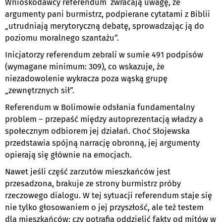
Wnioskodawcy referendum zwracają uwagę, że
argumenty pani burmistrz, podpierane cytatami z Biblii
„utrudniają merytoryczną debatę, sprowadzając ją do
poziomu moralnego szantażu”.
Inicjatorzy referendum zebrali w sumie 491 podpisów
(wymagane minimum: 309), co wskazuje, że
niezadowolenie wykracza poza wąską grupę
„zewnętrznych sił”.
Referendum w Bolimowie odsłania fundamentalny
problem – przepaść między autoprezentacją władzy a
społecznym odbiorem jej działań. Choć Słojewska
przedstawia spójną narrację obronną, jej argumenty
opierają się głównie na emocjach.
Nawet jeśli część zarzutów mieszkańców jest
przesadzona, brakuje ze strony burmistrz próby
rzeczowego dialogu. W tej sytuacji referendum staje się
nie tylko głosowaniem o jej przyszłość, ale też testem
dla mieszkańców: czy potrafią oddzielić fakty od mitów w