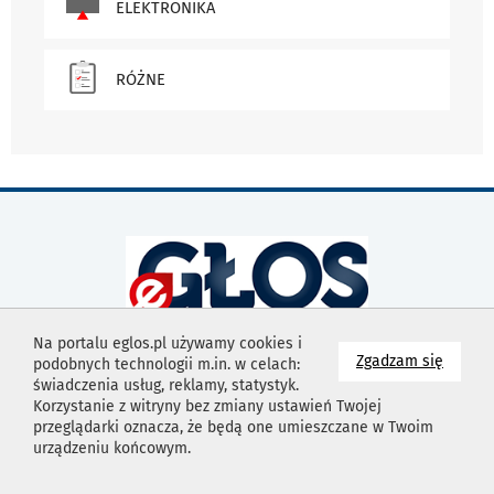
ELEKTRONIKA
RÓŻNE
Na portalu eglos.pl używamy cookies i
na wyk
Zgadzam się
podobnych technologii m.in. w celach:
603 755 223
świadczenia usług, reklamy, statystyk.
603 756 860
Korzystanie z witryny bez zmiany ustawień Twojej
mail:
kontakt@glossk.pl
przeglądarki oznacza, że będą one umieszczane w Twoim
urządzeniu końcowym.
telefon interwencyjny: 603 755 223