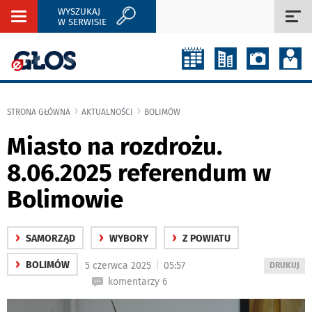
WYSZUKAJ
Rozwiń
Roz
W SERWISIE
nawigację
naw
STRONA GŁÓWNA
AKTUALNOŚCI
BOLIMÓW
Miasto na rozdrożu.
8.06.2025 referendum w
Bolimowie
›
›
›
SAMORZĄD
WYBORY
Z POWIATU
›
|
BOLIMÓW
5 czerwca 2025
05:57
WYDRUKUJ
DRUKUJ
PODSTRON
komentarzy 6
DO