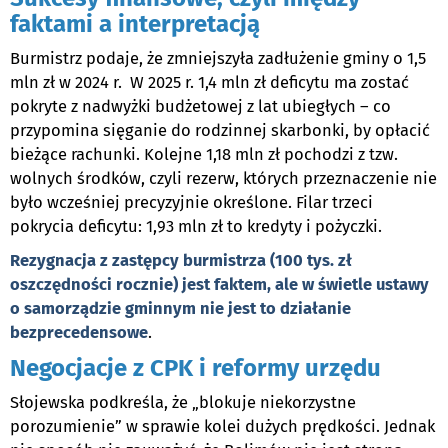
faktami a interpretacją
Burmistrz podaje, że zmniejszyła zadłużenie gminy o 1,5
mln zł w 2024 r. W 2025 r. 1,4 mln zł deficytu ma zostać
pokryte z nadwyżki budżetowej z lat ubiegłych – co
przypomina sięganie do rodzinnej skarbonki, by opłacić
bieżące rachunki. Kolejne 1,18 mln zł pochodzi z tzw.
wolnych środków, czyli rezerw, których przeznaczenie nie
było wcześniej precyzyjnie określone. Filar trzeci
pokrycia deficytu: 1,93 mln zł to kredyty i pożyczki.
Rezygnacja z zastępcy burmistrza (100 tys. zł
oszczędności rocznie) jest faktem, ale w świetle ustawy
o samorządzie gminnym nie jest to działanie
bezprecedensowe
.
Negocjacje z CPK i reformy urzędu
Słojewska podkreśla, że „blokuje niekorzystne
porozumienie” w sprawie kolei dużych prędkości. Jednak