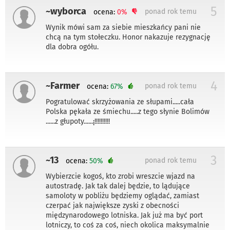
5
~wyborca
ponad rok temu
ocena:
0%
Wynik mówi sam za siebie mieszkańcy pani nie
chcą na tym stołeczku. Honor nakazuje rezygnację
dla dobra ogółu.
4
~Farmer
ponad rok temu
ocena:
67%
Pogratulować skrzyżowania ze słupami.....cała
Polska pękała ze śmiechu.....z tego słynie Bolimów
......z głupoty......¡!!!!!!!!!!
3
~13
ponad rok temu
ocena:
50%
Wybierzcie kogoś, kto zrobi wreszcie wjazd na
autostradę. Jak tak dalej będzie, to lądujące
samoloty w pobliżu będziemy oglądać, zamiast
czerpać jak największe zyski z obecności
międzynarodowego lotniska. Jak już ma być port
lotniczy, to coś za coś, niech okolica maksymalnie