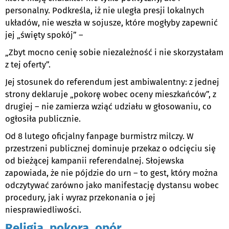
personalny. Podkreśla, iż nie uległa presji lokalnych
układów, nie weszła w sojusze, które mogłyby zapewnić
jej „święty spokój” –
„Zbyt mocno cenię sobie niezależność i nie skorzystałam
z tej oferty”.
Jej stosunek do referendum jest ambiwalentny: z jednej
strony deklaruje „pokorę wobec oceny mieszkańców”, z
drugiej – nie zamierza wziąć udziału w głosowaniu, co
ogłosiła publicznie.
Od 8 lutego oficjalny fanpage burmistrz milczy. W
przestrzeni publicznej dominuje przekaz o odcięciu się
od bieżącej kampanii referendalnej. Słojewska
zapowiada, że nie pójdzie do urn – to gest, który można
odczytywać zarówno jako manifestację dystansu wobec
procedury, jak i wyraz przekonania o jej
niesprawiedliwości.
Religia, pokora, opór