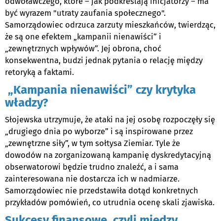
odwoławczego, które – jak podkreślają inicjatorzy – ma
być wyrazem "utraty zaufania społecznego".
Samorządowiec odrzuca zarzuty mieszkańców, twierdząc,
że są one efektem „kampanii nienawiści” i
„zewnętrznych wpływów”. Jej obrona, choć
konsekwentna, budzi jednak pytania o relację między
retoryką a faktami.
„Kampania nienawiści” czy krytyka
władzy?
Słojewska utrzymuje, że ataki na jej osobę rozpoczęły się
„drugiego dnia po wyborze” i są inspirowane przez
„zewnętrzne siły”, w tym sołtysa Ziemiar. Tyle że
dowodów na zorganizowaną kampanię dyskredytacyjną
obserwatorowi będzie trudno znaleźć, a i sama
zainteresowana nie dostarcza ich w nadmiarze.
Samorządowiec nie przedstawiła dotąd konkretnych
przykładów pomówień, co utrudnia ocenę skali zjawiska.
Sukcesy finansowe, czyli między