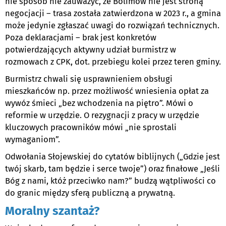
nie sposób nie zauważyć, że Bolimów nie jest stroną
negocjacji – trasa została zatwierdzona w 2023 r., a gmina
może jedynie zgłaszać uwagi do rozwiązań technicznych.
Poza deklaracjami – brak jest konkretów
potwierdzających aktywny udział burmistrz w
rozmowach z CPK, dot. przebiegu kolei przez teren gminy.
Burmistrz chwali się usprawnieniem obsługi
mieszkańców np. przez możliwość wniesienia opłat za
wywóz śmieci „bez wchodzenia na piętro”. Mówi o
reformie w urzędzie. O rezygnacji z pracy w urzędzie
kluczowych pracowników mówi „nie sprostali
wymaganiom”.
Odwołania Słojewskiej do cytatów biblijnych („Gdzie jest
twój skarb, tam będzie i serce twoje”) oraz finałowe „Jeśli
Bóg z nami, któż przeciwko nam?” budzą wątpliwości co
do granic między sferą publiczną a prywatną.
Moralny szantaż?