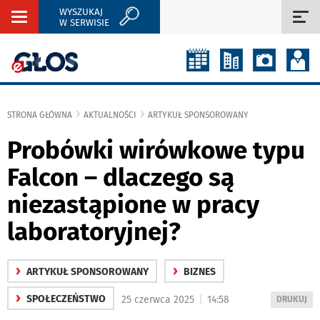
WYSZUKAJ
Rozwiń
Roz
W SERWISIE
nawigację
naw
STRONA GŁÓWNA
AKTUALNOŚCI
ARTYKUŁ SPONSOROWANY
Probówki wirówkowe typu
Falcon – dlaczego są
niezastąpione w pracy
laboratoryjnej?
›
›
ARTYKUŁ SPONSOROWANY
BIZNES
›
|
SPOŁECZEŃSTWO
25 czerwca 2025
14:58
WYDRUKUJ
DRUKUJ
PODSTRON