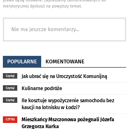
prawo będą usuwane. Zapraszamy zainteresowanych do
merytorycznej dyskusji na powyższy temat.
Nie ma jeszcze komentarzy...
POPULARNE
KOMENTOWANE
Jak ubrać się na Uroczystość Komunijną
Czytaj
Kulinarne podróże
Czytaj
Ile kosztuje wypożyczenie samochodu bez
Czytaj
kaucji na lotnisku w Łodzi?
Mieszkańcy Mszczonowa pożegnali Józefa
CZYTAJ
Grzegorza Kurka