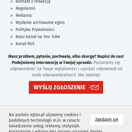
Kontakt z redakcją
Regulamin
Reklama
Wydanie archiwalne eglos
Polityka Prywatności
Nasz kanał na You Tube
Kanał RSS
Masz problem, pytanie, pochwałę, albo skargę? Napisz do nas!
Podejmiemy interwencję w Twojej sprawie.
Postaramy się
odpowiedzieć na Twoje wątpliwości i uzyskać odpowiedź od
osób odpowiedzialnych. Nie zwlekaj!
WYŚLIJ ZGŁOSZENIE
Na portalu eglos.pl używamy cookies i
na wyk
Zgadzam się
podobnych technologii m.in. w celach:
świadczenia usług, reklamy, statystyk.
Korzystanie z witryny bez zmiany ustawień Twojej