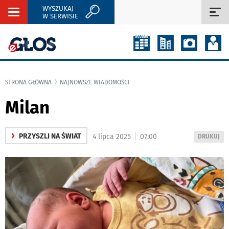
WYSZUKAJ
Rozwiń
Roz
W SERWISIE
nawigację
naw
STRONA GŁÓWNA
NAJNOWSZE WIADOMOŚCI
Milan
›
|
PRZYSZLI NA ŚWIAT
4 lipca 2025
07:00
WYDRUKUJ
DRUKUJ
PODSTRON
DO