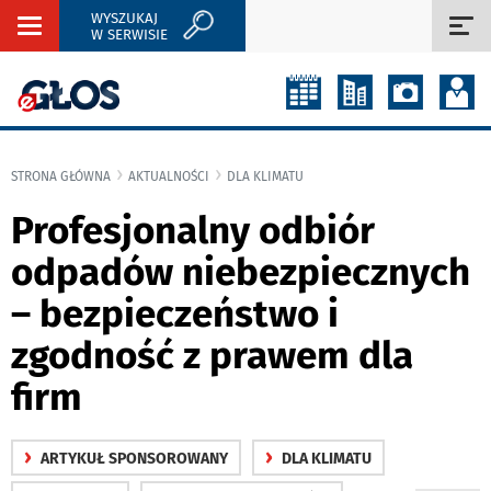
WYSZUKAJ
Rozwiń
Roz
W SERWISIE
nawigację
naw
STRONA GŁÓWNA
AKTUALNOŚCI
DLA KLIMATU
Profesjonalny odbiór
odpadów niebezpiecznych
– bezpieczeństwo i
zgodność z prawem dla
firm
›
›
ARTYKUŁ SPONSOROWANY
DLA KLIMATU