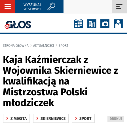
WYSZUKAJ
Rozwiń
Roz
W SERWISIE
nawigację
naw
STRONA GŁÓWNA
AKTUALNOŚCI
SPORT
Kaja Kaźmierczak z
Wojownika Skierniewice z
kwalifikacją na
Mistrzostwa Polski
młodziczek
›
›
›
Z MIASTA
SKIERNIEWICE
SPORT
WYDRUKUJ
DRUKUJ
PODSTRON