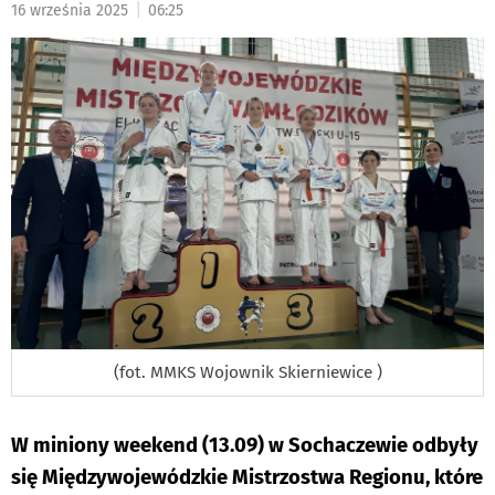
|
16 września 2025
06:25
DO
(fot. MMKS Wojownik Skierniewice )
W miniony weekend (13.09) w Sochaczewie odbyły
się Międzywojewódzkie Mistrzostwa Regionu, które