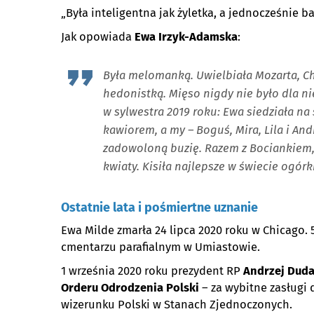
„Była inteligentna jak żyletka, a jednocześnie b
Jak opowiada
Ew
a Irzyk-Adamska
:
Była melomanką. Uwielbiała Mozarta, Cho
hedonistką. Mięso nigdy nie było dla nie
w sylwestra 2019 roku: Ewa siedziała na
kawiorem, a my – Boguś, Mira, Lila i And
zadowoloną buzię. Razem z Bociankiem,
kwiaty. Kisiła najlepsze w świecie ogórki
Ostatnie lata i pośmiertne uznanie
Ewa Milde zmarła 24 lipca 2020 roku w Chicago
cmentarzu parafialnym w Umiastowie.
1 września 2020 roku prezydent RP
Andrzej Dud
Orderu Odrodzenia Polski
– za wybitne zasługi 
wizerunku Polski w Stanach Zjednoczonych.