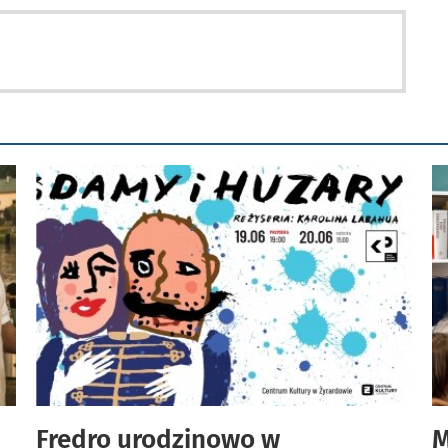
Fredro urodzinowo w
M