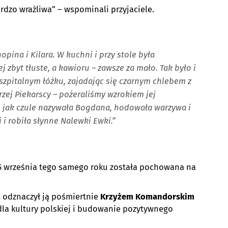
ardzo wrażliwa” – wspominali przyjaciele.
pina i Kilara. W kuchni i przy stole była
j zbyt tłuste, a kawioru – zawsze za mało. Tak było i
 szpitalnym łóżku, zajadając się czarnym chlebem z
rzej Piekarscy – pożeraliśmy wzrokiem jej
 jak czule nazywała Bogdana, hodowała warzywa i
 i robiła słynne Nalewki Ewki.”
. 5 września tego samego roku została pochowana na
a
odznaczył ją pośmiertnie
Krzyżem Komandorskim
dla kultury polskiej i budowanie pozytywnego