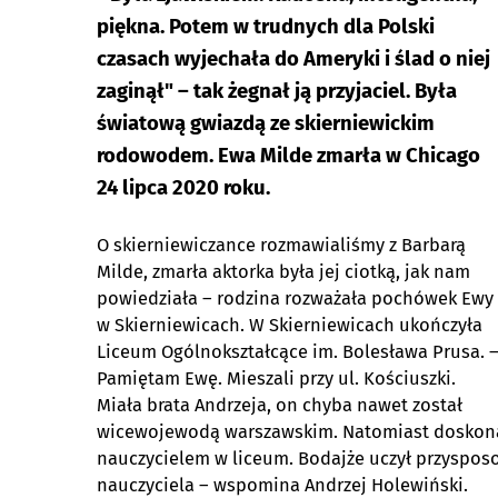
piękna. Potem w trudnych dla Polski
czasach wyjechała do Ameryki i ślad o niej
zaginął" – tak żegnał ją przyjaciel. Była
światową gwiazdą ze skierniewickim
rodowodem. Ewa Milde zmarła w Chicago
24 lipca 2020 roku.
O skierniewiczance rozmawialiśmy z Barbarą
Milde, zmarła aktorka była jej ciotką, jak nam
powiedziała – rodzina rozważała pochówek Ewy
w Skierniewicach. W Skierniewicach ukończyła
Liceum Ogólnokształcące im. Bolesława Prusa. 
Pamiętam Ewę. Mieszali przy ul. Kościuszki.
Miała brata Andrzeja, on chyba nawet został
wicewojewodą warszawskim. Natomiast doskonal
nauczycielem w liceum. Bodajże uczył przyspos
nauczyciela – wspomina Andrzej Holewiński.