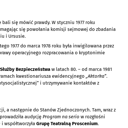
e bali się mówić prawdy. W styczniu 1977 roku
omagając się powołania komisji sejmowej do zbadania
u i Ursusie.
tego 1977 do marca 1978 roku była inwigilowana przez
rawy operacyjnego rozpracowania o kryptonimie
Służby Bezpieczeństwa
w latach 80. – od marca 1981
 ramach kwestionariusza ewidencyjnego
„Aktorka”
.
tysocjalistycznej” i utrzymywanie kontaktów z
cji, a następnie do Stanów Zjednoczonych. Tam, wraz z
 prowadziła audycję
Program na serio
w rozgłośni
n
i współtworzyła
Grupę Teatralną Proscenium
.