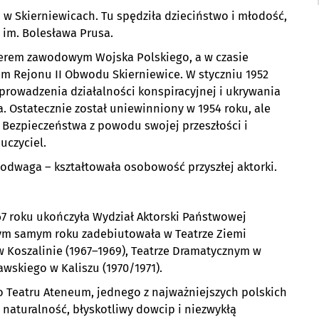
 w Skierniewicach. Tu spędziła dzieciństwo i młodość,
im. Bolesława Prusa.
ficerem zawodowym Wojska Polskiego, a w czasie
em Rejonu II Obwodu Skierniewice. W styczniu 1952
prowadzenia działalności konspiracyjnej i ukrywania
a. Ostatecznie został uniewinniony w 1954 roku, ale
ę Bezpieczeństwa z powodu swojej przeszłości i
uczyciel.
 odwaga – kształtowała osobowość przyszłej aktorki.
67 roku ukończyła Wydział Aktorski Państwowej
w tym samym roku zadebiutowała w Teatrze Ziemi
 w Koszalinie (1967–1969), Teatrze Dramatycznym w
awskiego w Kaliszu (1970/1971).
o Teatru Ateneum, jednego z najważniejszych polskich
 naturalność, błyskotliwy dowcip i niezwykłą