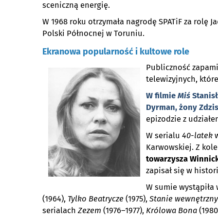
sceniczną energię.
W 1968 roku otrzymała nagrodę SPATiF za rolę Ja
Polski Północnej w Toruniu.
Ekranowa popularność i kultowe role
Publiczność zapamię
telewizyjnych, które
W filmie
Miś
Stanis
Dyrman
, żony Zdzi
epizodzie z udziałe
W serialu
40-latek
w
Karwowskiej. Z kol
towarzysza Winnic
zapisał się w histori
W sumie wystąpiła 
(1964),
Tylko Beatrycze
(1975),
Stanie wewnętrzn
serialach
Zezem
(1976–1977),
Królowa Bona
(1980