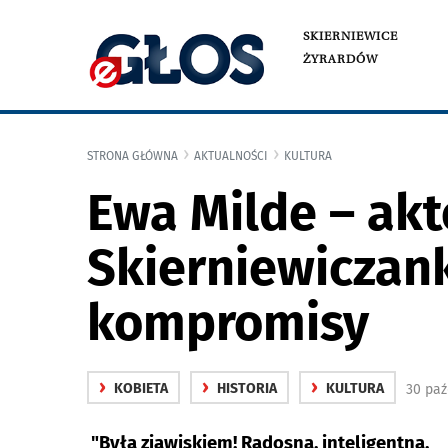
SKIERNIEWICE
ŻYRARDÓW
STRONA GŁÓWNA
AKTUALNOŚCI
KULTURA
Ewa Milde – akt
Skierniewiczank
kompromisy
›
›
›
KOBIETA
HISTORIA
KULTURA
30 paź
"Była zjawiskiem! Radosna, inteligentna,