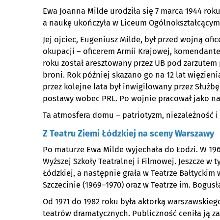
Ewa Joanna Milde urodziła się 7 marca 1944 roku
a naukę ukończyła w Liceum Ogólnokształcącym 
Jej ojciec, Eugeniusz Milde, był przed wojną o
okupacji – oficerem Armii Krajowej, komendant
roku został aresztowany przez UB pod zarzutem 
broni. Rok później skazano go na 12 lat więzieni
przez kolejne lata był inwigilowany przez Służb
postawy wobec PRL. Po wojnie pracował jako na
Ta atmosfera domu – patriotyzm, niezależność i
Z Teatru Ziemi Łódzkiej na sceny Warszawy
Po maturze Ewa Milde wyjechała do Łodzi. W 19
Wyższej Szkoły Teatralnej i Filmowej. Jeszcze 
Łódzkiej, a następnie grała w Teatrze Bałtyckim
Szczecinie (1969–1970) oraz w Teatrze im. Bogusł
Od 1971 do 1982 roku była aktorką warszawskieg
teatrów dramatycznych. Publiczność ceniła ją za