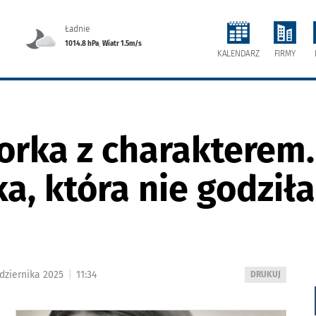
Ładnie
1014.8 hPa
,
Wiatr 1.5m/s
FIRMY
KALENDARZ
orka z charakterem.
a, która nie godziła
|
dziernika 2025
11:34
WYDRUKUJ
DRUKUJ
PODSTRONĘ
DO