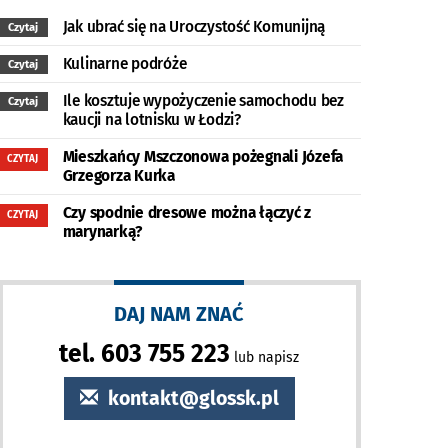
Jak ubrać się na Uroczystość Komunijną
Czytaj
Kulinarne podróże
Czytaj
Ile kosztuje wypożyczenie samochodu bez
Czytaj
kaucji na lotnisku w Łodzi?
Mieszkańcy Mszczonowa pożegnali Józefa
CZYTAJ
Grzegorza Kurka
Czy spodnie dresowe można łączyć z
CZYTAJ
marynarką?
DAJ NAM ZNAĆ
tel. 603 755 223
lub napisz
kontakt@glossk.pl