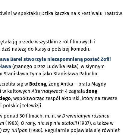
dwini w spektaklu Dzika kaczka na X Festiwalu Teatrów
tała ją przede wszystkim z ról filmowych i
 dziś należą do klasyki polskiej komedii.
ława Barei stworzyła niezapomnianą postać
Zofii
sława
(granego przez Ludwika Paka), w słynnym
m Stanisława Tyma jako Stanisława Palucha.
cieliła się w
Bożenę
, żonę Antka – brata Magdy
ei w kultowych
Alternatywach 4
zagrała
żonę
kiego
, współtworząc zespół aktorski, który na zawsze
i polskiej telewizji.
w ponad 30 filmach, m.in. w
Drewnianym różańcu
ym
(1983),
O rany, nic się nie stało!!!
(1987), a także w
) czy
Tulipan
(1986). Regularnie pojawiała się również