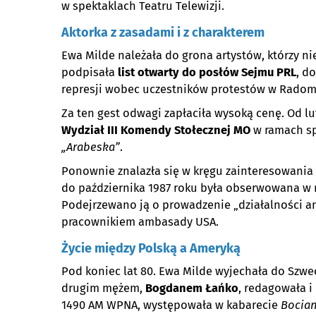
w spektaklach Teatru Telewizji.
Aktorka z zasadami i z charakterem
Ewa Milde należała do grona artystów, którzy ni
podpisała
list otwarty do posłów Sejmu PRL
, d
represji wobec uczestników protestów w Radomi
Za ten gest odwagi zapłaciła wysoką cenę. Od lu
Wydział III Komendy Stołecznej MO
w ramach sp
„Arabeska”
.
Ponownie znalazła się w kręgu zainteresowania
do października 1987 roku była obserwowana w
Podejrzewano ją o prowadzenie „działalności an
pracownikiem ambasady USA.
Życie między Polską a Ameryką
Pod koniec lat 80. Ewa Milde wyjechała do Szwe
drugim mężem,
Bogdanem Łańko
, redagowała i
1490 AM WPNA, występowała w kabarecie
Bocia