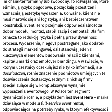
im charakter formalny lub swobodny. To rozwiązania, które
eliminują ryzyko pogodowe, porządkują przestrzeń i
wzmacniają estetykę wydarzenia. Co ważne, klient nie
musi martwić się ani logistyką, ani bezpieczeństwem
konstrukcji. Event Hero przejmuje odpowiedzialność za
dobór modelu, montaż, stabilizację i demontaż. Dla firm
oznacza to redukcję ryzyka i pełną przewidywalność
procesu. Wydarzenia, niegdyś postrzegane jako dodatek
do strategii marketingowej, dziś stanowią jeden z
kluczowych elementów budowania relacji z klientami,
kapitału marki oraz employer brandingu. A w świecie, w
którym uczestnicy oczekują już nie tylko informacji, ale
doświadczeń
, rośnie znaczenie podmiotów umiejących te
doświadczenia dostarczyć. Jednym z nich są firmy
specjalizujące się w kompleksowym wynajmie
wyposażenia eventowego. W Polsce ten segment
dynamicznie rośnie, a przykładem jest
Event Hero
– marka
działająca w modelu
full-service event rental
,
odpowiadająca na potrzeby rynku, w którym efektywność i