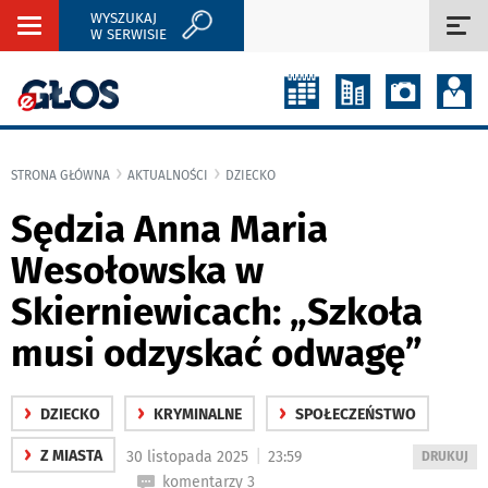
WYSZUKAJ
Rozwiń
Roz
W SERWISIE
nawigację
naw
STRONA GŁÓWNA
AKTUALNOŚCI
DZIECKO
Sędzia Anna Maria
Wesołowska w
Skierniewicach: „Szkoła
musi odzyskać odwagę”
›
›
›
DZIECKO
KRYMINALNE
SPOŁECZEŃSTWO
›
|
Z MIASTA
30 listopada 2025
23:59
WYDRUKUJ
DRUKUJ
PODSTRON
komentarzy 3