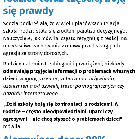
się prawdy
Sędzia podkreślała, że w wielu placówkach relacja
szkoła–rodzic stała się źródłem paraliżu decyzyjnego.
Nauczyciele, jak mówiła, często rezygnują z reakcji na
niewłaściwe zachowania z obawy przed skargą lub
agresją ze strony dorosłych.
Rodzice natomiast, zabiegani i przeciążeni, niekiedy
odmawiają przyjęcia informacji o problemach własnych
dzieci
:
wagary, przemoc, zaburzenia odżywiania,
uzależnienia od używek, treści pornograficznych czy
hazardu internetowego.
„Dziś szkoły boją się konfrontacji z rodzicami. A
rodzice – często nieodpowiedzialni, uparci czy
agresywni – nie chcą słyszeć o problemach dzieci”
–
mówiła.