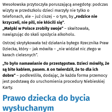
Wesołowska przytoczyła poruszającą anegdotę: podczas
wizyty w przedszkolu dzieci marzyły nie tylko o
telefonach, ale – już ciszej – o tym, by
„rodzice nie
krzyczeli, nie pili, nie kłócili się”
.
„Małpki w Polsce zrobiły swoje”
– skwitowała,
nawiązując do skali spożycia alkoholu.
Ostrzej skrytykowała też działania byłego Rzecznika Praw
Dziecka, który – jak mówiła – „nie widział nic złego w
karach cielesnych”.
„To było namawianie do przestępstwa. Dzieci mówiły, że
są bite kablem, pasem. A on twierdził, że to dla ich
dobra”
– podkreśliła, dodając, że każda forma przemocy
jest podstawą do uruchomienia procedury Niebieskiej
Karty.
Prawo dziecka do bycia
wysłuchanym