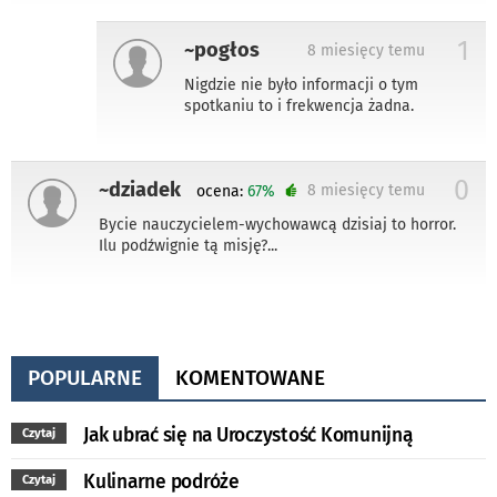
1
~pogłos
8 miesięcy temu
Nigdzie nie było informacji o tym
spotkaniu to i frekwencja żadna.
0
~dziadek
8 miesięcy temu
ocena:
67%
Bycie nauczycielem-wychowawcą dzisiaj to horror.
Ilu podźwignie tą misję?...
POPULARNE
KOMENTOWANE
Jak ubrać się na Uroczystość Komunijną
Czytaj
Kulinarne podróże
Czytaj