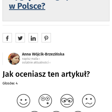
w Polsce?
Anna Wójcik-Brzezińska
napisz maila ‹
ostatnie aktualności ‹
Jak oceniasz ten artykuł?
Głosów: 4