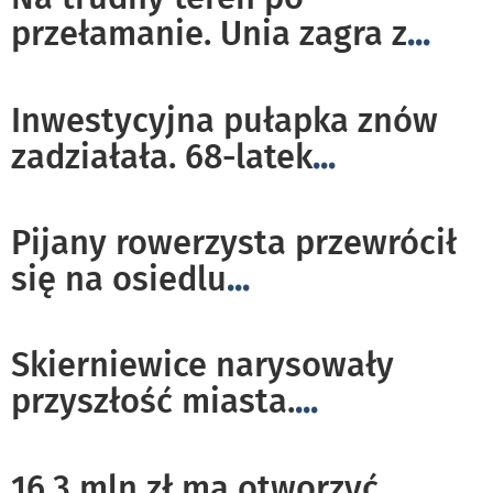
przełamanie. Unia zagra z
...
Inwestycyjna pułapka znów
zadziałała. 68-latek
...
Pijany rowerzysta przewrócił
się na osiedlu
...
Skierniewice narysowały
przyszłość miasta.
...
16,3 mln zł ma otworzyć