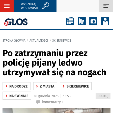
WYSZUKAJ
Rozwiń
Roz
W SERWISIE
nawigację
naw
STRONA GŁÓWNA
AKTUALNOŚCI
SKIERNIEWICE
Po zatrzymaniu przez
policję pijany ledwo
utrzymywał się na nogach
›
›
›
NA DRODZE
Z MIASTA
SKIERNIEWICE
›
|
NA SYGNALE
16 grudnia 2025
13:53
WYDRUKUJ
DRUKUJ
PODSTRON
komentarzy 1
DO