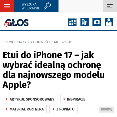
WYSZUKAJ
Rozwiń
Roz
W SERWISIE
nawigację
naw
STRONA GŁÓWNA
AKTUALNOŚCI
NIE PRZEGAP
Etui do iPhone 17 – jak
wybrać idealną ochronę
dla najnowszego modelu
Apple?
›
›
ARTYKUŁ SPONSOROWANY
INSPIRACJE
›
›
MATERIAŁ PARTNERA
Z POWIATU
WYDRUKUJ
DRUKUJ
PODSTRON